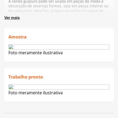
A renda guipure pode ser usada em peças de moda e
decoração de diversas formas, seja em peças inteiras ou
em pequenos detalhes, proporcionando um toque de
elegância à peça final. A guipure se diferencia pela
Ver mais
riqueza de detalhes e praticidade, podendo ser
costurada ou colada na peça.
Fabricante:
Círculo
Amostra
Foto meramente ilustrativa
Trabalho pronto
Foto meramente ilustrativa