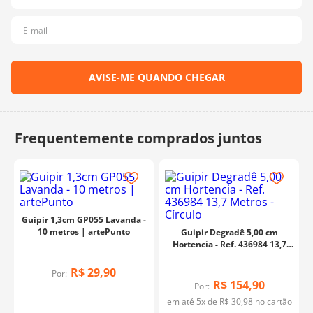
10
º
dmc
Guipir 1,3cm GP055 Lavanda -
10 metros | artePunto
Guipir Degradê 5,00 cm
Hortencia - Ref. 436984 13,7
Metros - Círculo
R$
29
,
90
Por:
R$
154
,
90
Por:
em até
5
x de
R$
30
,
98
no cartão