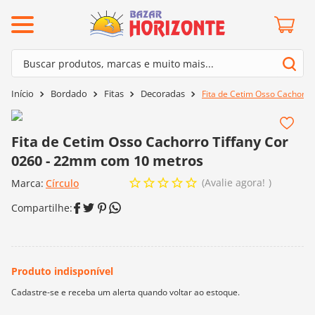
ermos mais buscados
Buscar produtos, marcas e muito mais...
º
barroco
Termos mais buscados
Bordado
Fitas
Decoradas
Fita de Cetim Osso Cachorro
º
mollet
1
º
barroco
º
kit amigurumi
2
º
mollet
Fita de Cetim Osso Cachorro Tiffany Cor
º
agulha crochê
0260 - 22mm com 10 metros
3
º
kit amigurumi
º
batik
Avalie agora!
Marca:
4
º
Círculo
agulha crochê
º
fio amigurumi
5
º
batik
º
euroroma
6
º
fio amigurumi
º
lã cisne
7
º
euroroma
º
charme
8
º
lã cisne
0
º
dmc
9
º
charme