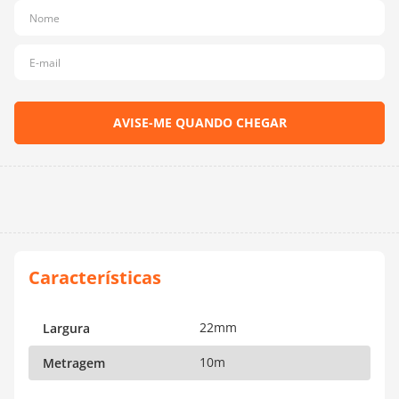
10
º
dmc
22mm
Largura
10m
Metragem