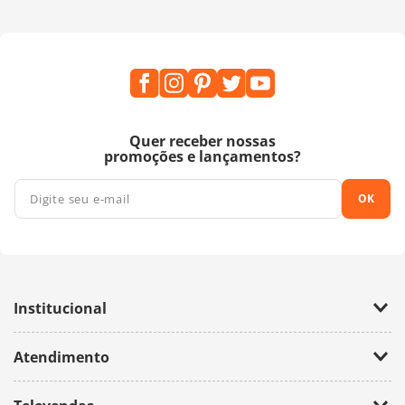
Quer receber nossas
promoções e lançamentos?
OK
Institucional
Empresa
Atendimento
Trabalhe Conosco
Política de Privacidade
Fale Conosco