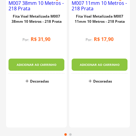
Fita Voal Metalizada M007
Fita Voal Metalizada M007
38mm 10 Metros - 218 Prata
11mm 10 Metros - 218 Prata
R$
31
,
90
R$
17
,
90
Por:
Por:
4
ADICIONAR AO CARRINHO
ADICIONAR AO CARRINHO
Decoradas
Decoradas