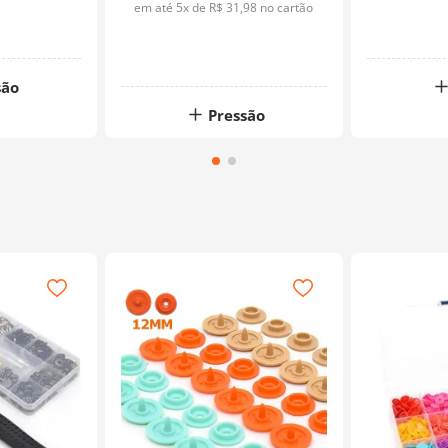
em até
5
x de
R$
31
,
98
no cartão
são
Pressão