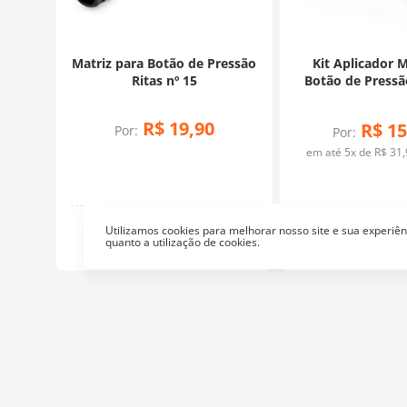
Matriz para Botão de Pressão
Kit Aplicador 
Ritas nº 15
Botão de Press
Botões de Metal
R$
19
,
90
R$
15
Por:
Por:
em até
5
x de
R$
31
,
Pressão
Utilizamos cookies para melhorar nosso site e sua experi
quanto a utilização de cookies.
Pres