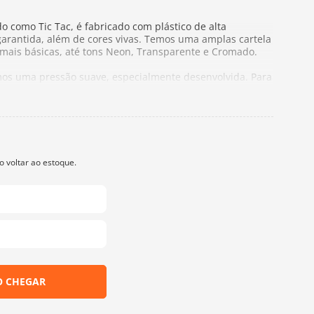
 como Tic Tac, é fabricado com plástico de alta
arantida, além de cores vivas. Temos uma amplas cartela
 mais básicas, até tons Neon, Transparente e Cromado.
os uma pressão suave, especialmente desenvolvida. Para
o, que vão desde confecções de roupas até o uso dentro
 temos outra pressão, mais forte.
1 macho, 1 fêmea
,9 mm