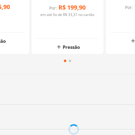
5
,
90
R$
199
,
90
Por:
Por:
em até
6
x de
R$
33
,
31
no cartão
são
Pressão