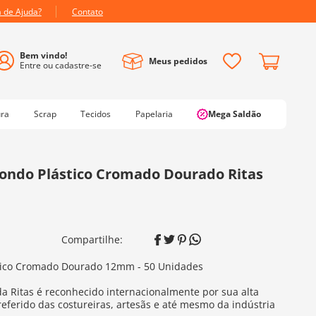
a de Ajuda?
Contato
Meus pedidos
ura
Scrap
Tecidos
Papelaria
Mega Saldão
ondo Plástico Cromado Dourado Ritas
tico Cromado Dourado 12mm - 50 Unidades
da Ritas é reconhecido internacionalmente por sua alta
referido das costureiras, artesãs e até mesmo da indústria