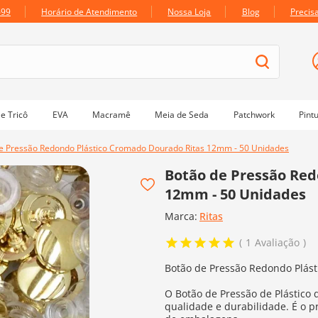
699
Horário de Atendimento
Nossa Loja
Blog
Precis
e Tricô
EVA
Macramê
Meia de Seda
Patchwork
Pint
e Pressão Redondo Plástico Cromado Dourado Ritas 12mm - 50 Unidades
Botão de Pressão Red
12mm - 50 Unidades
Marca:
Ritas
1
Avaliação
Botão de Pressão Redondo Plás
O Botão de Pressão de Plástico 
qualidade e durabilidade. É o p