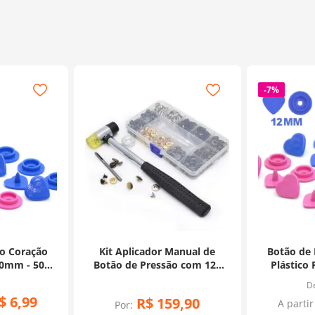
-
7%
ão Coração
Kit Aplicador Manual de
Botão de 
10mm - 50
Botão de Pressão com 120
Plástico
es
Botões de Metal e Martelo
U
$
6
,
99
R$
159
,
90
A partir
Por: