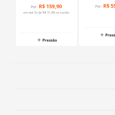
R$
5
R$
159
,
90
Por:
Por:
em até
5
x de
R$
31
,
98
no cartão
Pres
Pressão