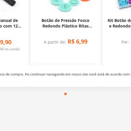
Manual de
Botão de Pressão Fosco
Kit Botão d
ão com 120
Redondo Plástico Ritas
e Redondo
 e Martelo
12mm - 50 Unidades
150
R$
6
,
99
9
,
90
A partir de:
Por:
98
no cartão
Pressão
ência de compra. Ao continuar navegando em nosso site você está de acordo com
são
Quer receber nossas promoções e lançamentos?