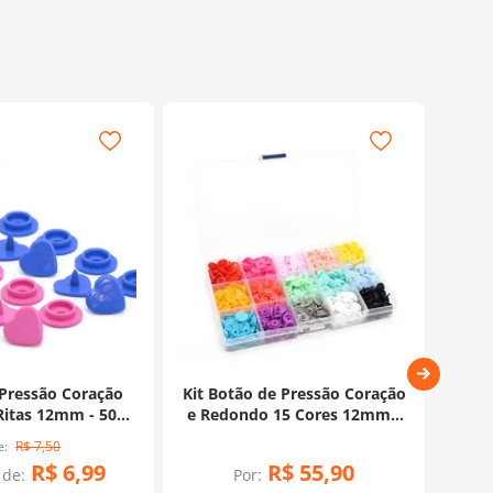
Pressão Coração
Kit Botão de Pressão Coração
Ki
 Ritas 12mm - 50
e Redondo 15 Cores 12mm -
Core
nidades
150 unidades
R$
7
,
50
R$
6
,
99
R$
55
,
90
 de:
Por: