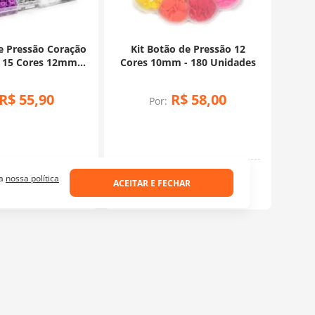
e Pressão Coração
Kit Botão de Pressão 12
 15 Cores 12mm -
Cores 10mm - 180 Unidades
 unidades
R$
55
,
90
R$
58
,
00
Por:
Pressão
Pressão
 a
nossa política
ACEITAR E FECHAR
OK