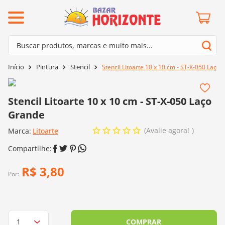
ermos mais buscados
Buscar produtos, marcas e muito mais...
º
barroco
Termos mais buscados
Pintura
Stencil
Stencil Litoarte 10 x 10 cm - ST-X-050 Laço
º
mollet
1
º
barroco
º
kit amigurumi
2
º
mollet
Stencil Litoarte 10 x 10 cm - ST-X-050 Laço
º
fio amigurumi
Grande
3
º
kit amigurumi
º
agulha crochê
Avalie agora!
Marca:
4
º
Litoarte
fio amigurumi
º
euroroma
5
º
agulha crochê
º
lã cisne
6
º
euroroma
R$
3
,
80
º
batik
Por:
7
º
lã cisne
º
charme
8
º
batik
0
º
dmc
9
º
charme
COMPRAR