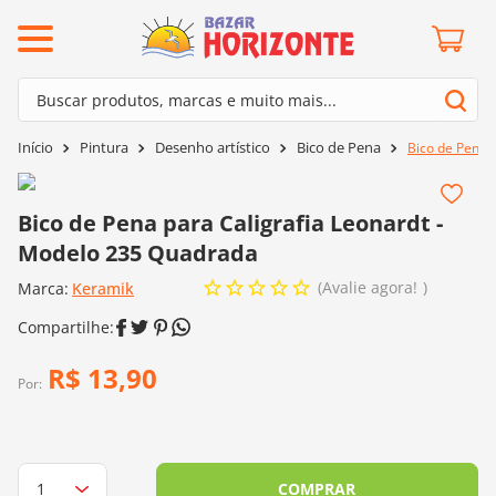
ermos mais buscados
Buscar produtos, marcas e muito mais...
º
barroco
Termos mais buscados
Pintura
Desenho artístico
Bico de Pena
Bico de Pena 
º
mollet
1
º
barroco
º
kit amigurumi
2
º
mollet
Bico de Pena para Caligrafia Leonardt -
º
agulha crochê
Modelo 235 Quadrada
3
º
kit amigurumi
º
fio amigurumi
Avalie agora!
Marca:
4
º
Keramik
agulha crochê
º
lã cisne
5
º
fio amigurumi
º
batik
6
º
lã cisne
R$
13
,
90
º
euroroma
Por:
7
º
batik
º
dmc
8
º
euroroma
0
º
charme
9
º
dmc
COMPRAR