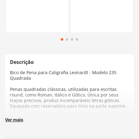
Bico de Pena para Caligrafia Leonardt - Modelo 235
Quadrada
Penas quadradas clássicas, utilizadas para escritas
round, como Roman, Itálico e Gótico. Única por seus
traços precisos, produz incomparáveis letras góticas.
Equipada com reservatório para tinta na parte superior.
Espessura:
1,2 mm
Contém:
1 unidade
Ver mais
Fabricante:
Keramik