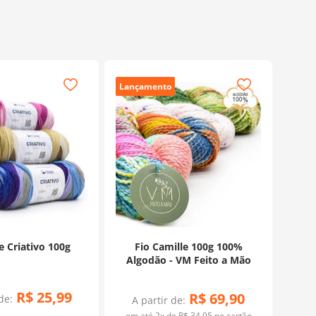
Lançamento
e Criativo 100g
Fio Camille 100g 100%
Algodão - VM Feito a Mão
R$
25
,
99
R$
69
,
90
de:
A partir de:
em até
2
x de
R$
34
,
95
no cartão