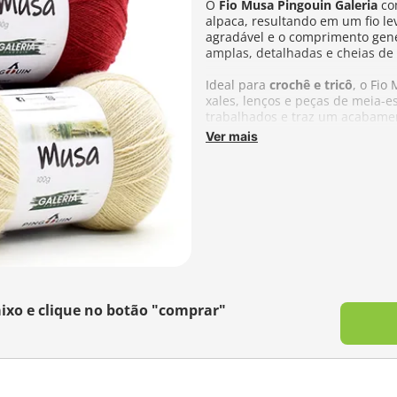
O
Fio Musa Pingouin Galeria
com
alpaca, resultando em um fio le
agradável e o comprimento gen
amplas, detalhadas e cheias d
Ideal para
crochê e tricô
, o Fio
xales, lenços e peças de meia-e
trabalhados e traz um acabamen
Ver mais
Composição:
90% Acrílico e 10
Metragem:
800m
Tex:
125
Agulhas Recomendadas:
Tricô 
Fabricante:
Pingouin
ixo e clique no botão "comprar"