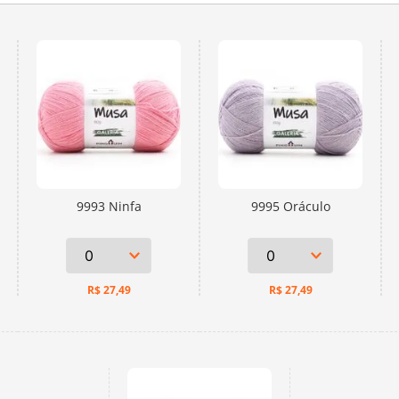
9993 Ninfa
9995 Oráculo
R$
27,49
R$
27,49