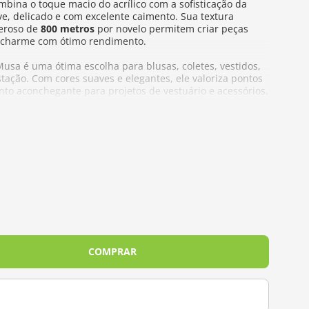
bina o toque macio do acrílico com a sofisticação da
ve, delicado e com excelente caimento. Sua textura
eroso de
800 metros
por novelo permitem criar peças
e charme com ótimo rendimento.
 Musa é uma ótima escolha para blusas, coletes, vestidos,
stação. Com cores suaves e elegantes, ele valoriza pontos
to aconchegante para projetos de vestuário e acessórios.
% Alpaca
- 3,5 mm a 4,5 mm | Crochê - 3,0 mm a 3,5 mm
COMPRAR