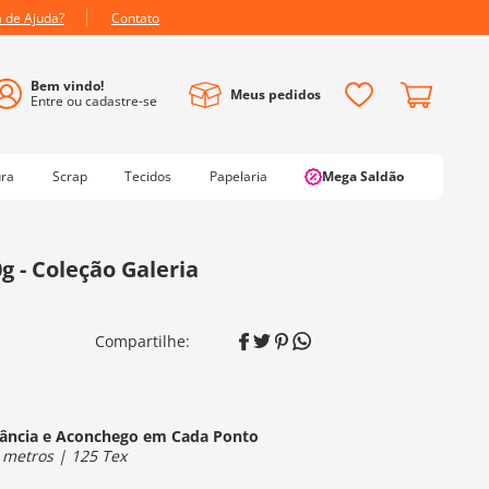
a de Ajuda?
Contato
Meus pedidos
ura
Scrap
Tecidos
Papelaria
Mega Saldão
g - Coleção Galeria
egância e Aconchego em Cada Ponto
 metros | 125 Tex