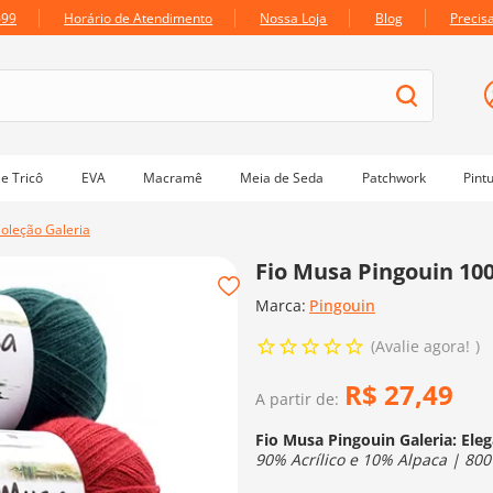
699
Horário de Atendimento
Nossa Loja
Blog
Precis
e Tricô
EVA
Macramê
Meia de Seda
Patchwork
Pint
Coleção Galeria
Fio Musa Pingouin 100
Marca:
Pingouin
Avalie agora!
R$
27
,
49
A partir de:
Fio Musa Pingouin Galeria: El
90% Acrílico e 10% Alpaca | 800