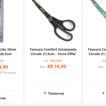
ido Silver
Tesoura Comfort Estampada
Tesoura C
 20,3cm
Círculo 21,5cm - Torre Eiffel
Círculo 21
,
90
R$
29
,
90
R$
19
,
99
4
,
90
Por:
Por:
45
no cartão
Tesouras
ras