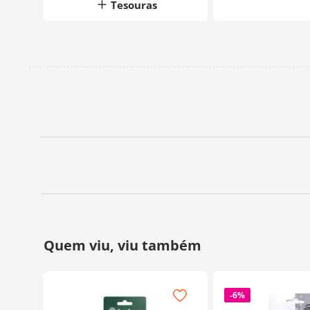
Tesouras
-
6%