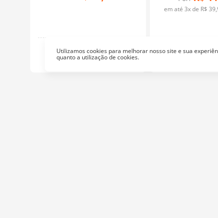
rtão
em até
3
x de
R$
39
,
Tesouras
Utilizamos cookies para melhorar nosso site e sua experi
quanto a utilização de cookies.
Tesou
Institucional
At
Empresa
Fa
Nossa Loja
Política de Privacidade