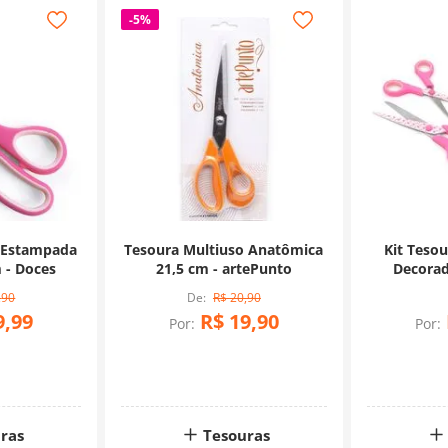
-
5%
 Estampada
Tesoura Multiuso Anatômica
Kit Teso
 - Doces
21,5 cm - artePunto
Decorad
U
,
90
R$
20
,
90
9
,
99
R$
19
,
90
Por:
Por:
ras
Tesouras