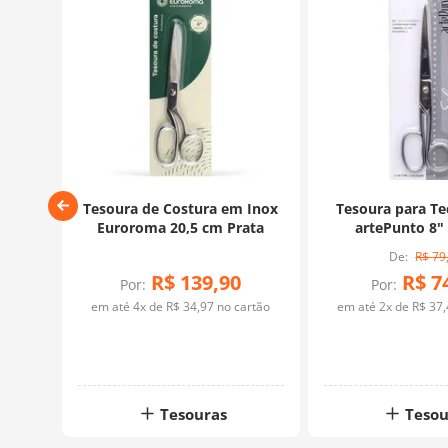
ura
Tesoura de Costura em Inox
Tesoura para Tec
 3
Euroroma 20,5 cm Prata
artePunto 8"
R$
79
R$
139
,
90
R$
7
Por:
Por:
em até
4
x de
R$
34
,
97
no cartão
em até
2
x de
R$
37
,
Tesouras
Tesou