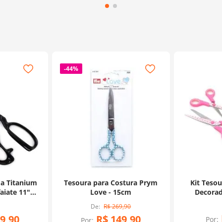
-
44%
da Titanium
Tesoura para Costura Prym
Kit Teso
faiate 11"
Love - 15cm
Decorad
nmax
U
R$
269
,
90
9
,
90
R$
149
,
90
Por:
Por: