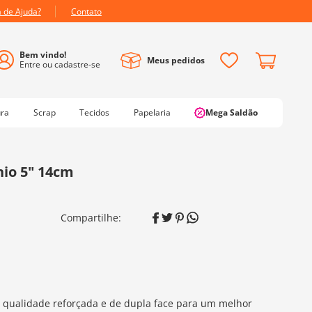
a de Ajuda?
Contato
Meus pedidos
ura
Scrap
Tecidos
Papelaria
Mega Saldão
io 5" 14cm
 qualidade reforçada e de dupla face para um melhor