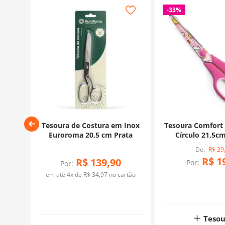
-
33%
rada
Tesoura de Costura em Inox
Tesoura Comfort
Euroroma 20,5 cm Prata
Círculo 21,5cm
R$
29
R$
1
R$
139
,
90
Por:
Por:
rtão
em até
4
x de
R$
34
,
97
no cartão
Tesou