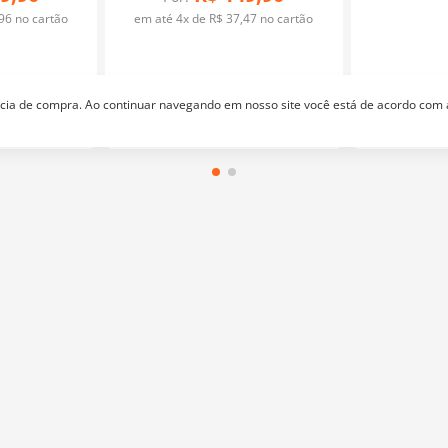
96
no cartão
em até
4
x de
R$
37
,
47
no cartão
ência de compra. Ao continuar navegando em nosso site você está de acordo com
ras
Tesouras
Quer receber nossas promoções e lançamentos?
endimento
Televendas
le Conosco
(11) 2674-4699
atendimento@bazarhorizonte.com.br
Segunda à Sexta das 09h00 às 17h00