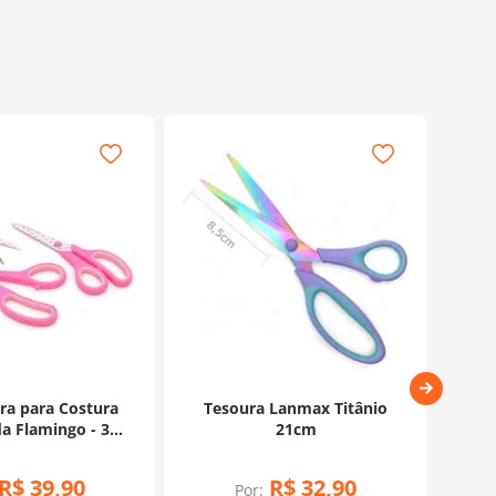
ura para Costura
Tesoura Lanmax Titânio
Te
a Flamingo - 3
21cm
nidades
R$
39
,
90
R$
32
,
90
Por: