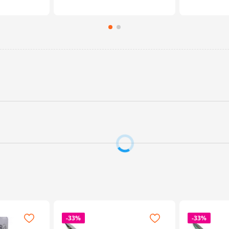
-
33%
-
33%