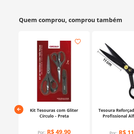
8cm
Kit Tesouras com Gliter
Tesoura Reforça
Círculo - Preta
Profissional Al
28cm - La
R$
49
,
90
R$
11
Por:
Por: