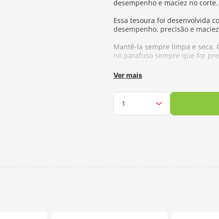
desempenho e maciez no corte.
Essa tesoura foi desenvolvida 
desempenho, precisão e maciez 
Mantê-la sempre limpa e seca. C
no parafuso sempre que for pre
Tamanho:
14cm
Ver mais
Fabricante:
Lanmax