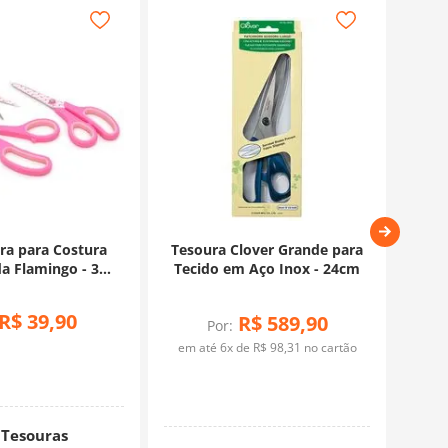
ura para Costura
Tesoura Clover Grande para
Teso
a Flamingo - 3
Tecido em Aço Inox - 24cm
nidades
R$
39
,
90
R$
589
,
90
Por:
em até
6
x de
R$
98
,
31
no cartão
Tesouras