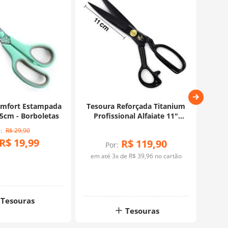
omfort Estampada
Tesoura Reforçada Titanium
Tes
,5cm - Borboletas
Profissional Alfaiate 11"
28cm - Lanmax
R$
29
,
90
R$
19
,
99
R$
119
,
90
Por:
em até
3
x de
R$
39
,
96
no cartão
Tesouras
Tesouras