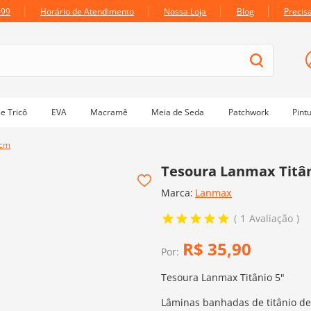
699
Horário de Atendimento
Nossa Loja
Blog
Precis
e Tricô
EVA
Macramê
Meia de Seda
Patchwork
Pint
4cm
Tesoura Lanmax Titân
Marca:
Lanmax
1
Avaliação
R$
35
,
90
Por:
Tesoura Lanmax Titânio 5"
Lâminas banhadas de titânio de