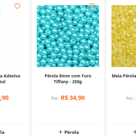
la Adesiva
Pérola 8mm com Furo
Meia Pérol
zul
Tiffany - 250g
,
90
R$
34
,
90
Por:
Por:
la
Pérola