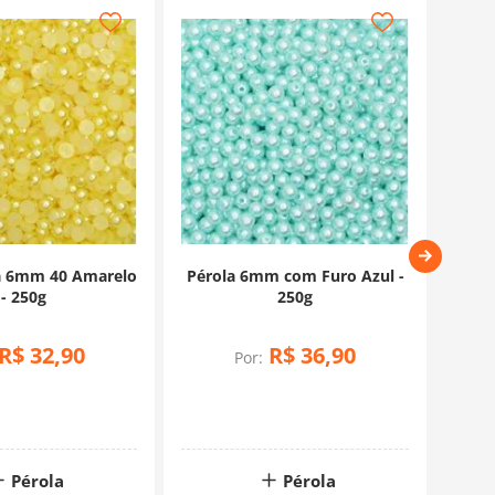
a 6mm 40 Amarelo
Pérola 6mm com Furo Azul -
P
- 250g
250g
R$
32
,
90
R$
36
,
90
Por:
Pérola
Pérola