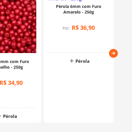
Pérola 6mm com Furo
Amarelo - 250g
R$
36
,
90
Por:
Pérola
 8mm com Furo
P
elho - 250g
R$
34
,
90
Pérola