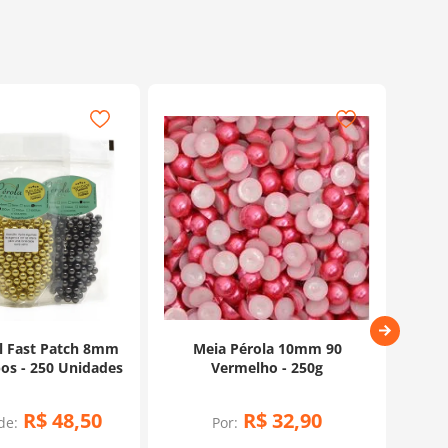
il Fast Patch 8mm
Meia Pérola 10mm 90
P
s - 250 Unidades
Vermelho - 250g
R$
48
,
50
R$
32
,
90
de:
Por: