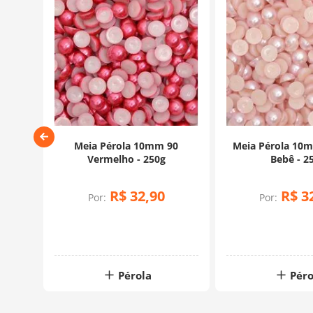
ro
Meia Pérola 10mm 90
Meia Pérola 10
Vermelho - 250g
Bebê - 2
R$
32
,
90
R$
3
Por:
Por:
Pérola
Péro