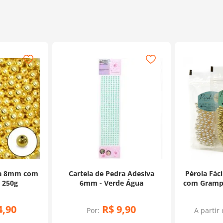
da 8mm com
Cartela de Pedra Adesiva
Pérola Fác
- 250g
6mm - Verde Água
com Grampo
4
,
90
R$
9
,
90
Por:
A partir 