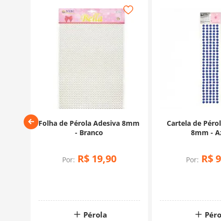
ca -
Folha de Pérola Adesiva 8mm
Cartela de Péro
- Branco
8mm - A
R$
19
,
90
R$
9
Por:
Por:
Pérola
Péro