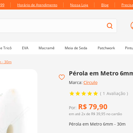
699
Horário de Atendimento
Nossa Loja
Blog
Precis
e Tricô
EVA
Macramê
Meia de Seda
Patchwork
Pint
m - 30m
Pérola em Metro 6mm
Marca:
Círculo
1
Avaliação
R$
79
,
90
Por:
em até
2
x de
R$
39
,
95
no cartão
Pérola em Metro 6mm - 30m