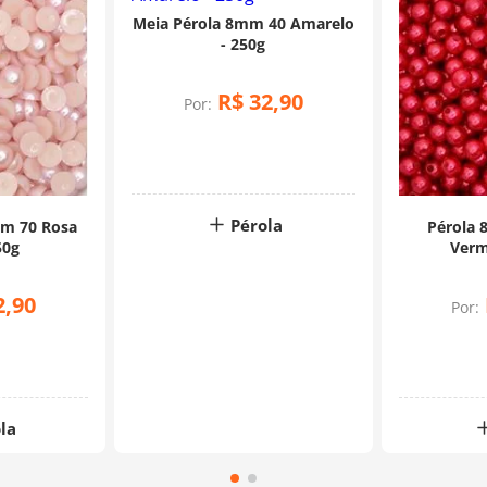
Meia Pérola 8mm 40 Amarelo
- 250g
R$
32
,
90
Por:
Pérola
mm 70 Rosa
Pérola
50g
Verm
2
,
90
Por:
la