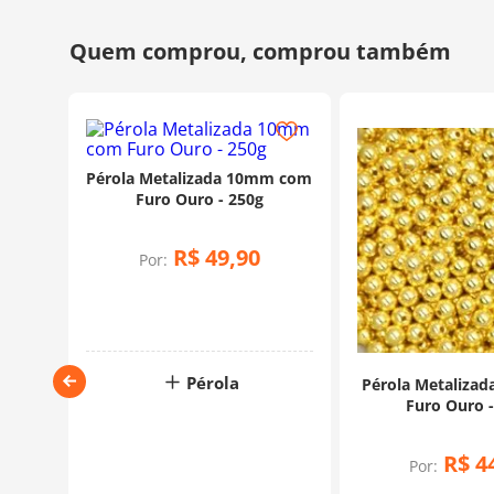
Pérola Metalizada 10mm com
Furo Ouro - 250g
R$
49
,
90
Por:
Pérola
4mm -
Pérola Metaliza
Furo Ouro 
R$
4
Por:
rtão