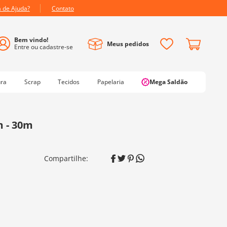
a de Ajuda?
Contato
Meus pedidos
ura
Scrap
Tecidos
Papelaria
Mega Saldão
 - 30m