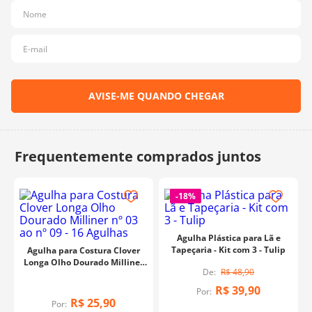
10
º
dmc
-
18%
Agulha Plástica para Lã e
Tapeçaria - Kit com 3 - Tulip
Agulha para Costura Clover
Longa Olho Dourado Milliner
R$
48
,
90
nº 03 ao nº 09 - 16 Agulhas
R$
39
,
90
Por:
R$
25
,
90
Por: