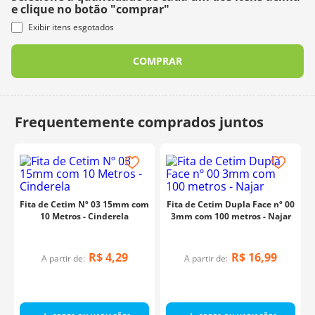
e clique no botão "comprar"
Exibir itens esgotados
COMPRAR
Fita de Cetim Nº 03 15mm com
Fita de Cetim Dupla Face nº 00
10 Metros - Cinderela
3mm com 100 metros - Najar
R$
4
,
29
R$
16
,
99
A partir de:
A partir de:
m