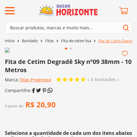
ermos mais buscados
Buscar produtos, marcas e muito mais...
º
barroco
Termos mais buscados
Bordado
Fitas
Fita de cetim lisa
Fita de Cetim Degradê
º
mollet
1
º
barroco
º
kit amigurumi
2
º
mollet
Fita de Cetim Degradê Sky nº09 38mm - 10
º
agulha crochê
Metros
3
º
kit amigurumi
º
fio amigurumi
4
Avaliações
Marca:
4
º
Fitas Progresso
agulha crochê
º
lã cisne
5
º
fio amigurumi
º
batik
6
º
lã cisne
R$
20
,
90
º
euroroma
A partir de:
7
º
batik
º
dmc
8
º
euroroma
0
º
charme
Selecione a quantidade de cada um dos itens abaixo
9
º
dmc