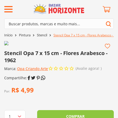
ermos mais buscados
Buscar produtos, marcas e muito mais...
º
barroco
Termos mais buscados
Pintura
Stencil
Stencil Opa 7 x 15 cm - Flores Arabesco - 1
º
mollet
1
º
barroco
º
agulha crochê
2
º
mollet
Stencil Opa 7 x 15 cm - Flores Arabesco -
º
kit amigurumi
1962
3
º
agulha crochê
º
lã cisne
Avalie agora!
Marca:
4
º
Opa Criando Arte
kit amigurumi
º
batik
5
º
lã cisne
º
fio amigurumi
6
º
batik
R$
4
,
99
º
euroroma
Por:
7
º
fio amigurumi
º
charme
8
º
euroroma
0
º
dmc
9
º
charme
COMPRAR