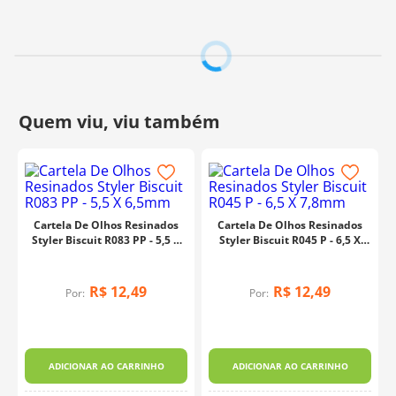
aplicação!
Os adesivos estão sujeitos à variações nos tons das
cores devido à impressão gráfica do processo
produtivo. Imagens do anúncio meramente
ilustrativas.
Tamanho: 7,0 x 8,0mm
Fabricante:
Styler Biscuit
Cartela De Olhos Resinados
Cartela De Olhos Resinados
Styler Biscuit R083 PP - 5,5 X
Styler Biscuit R045 P - 6,5 X
6,5mm
7,8mm
R$
12
,
49
R$
12
,
49
Por:
Por:
ADICIONAR AO CARRINHO
ADICIONAR AO CARRINHO