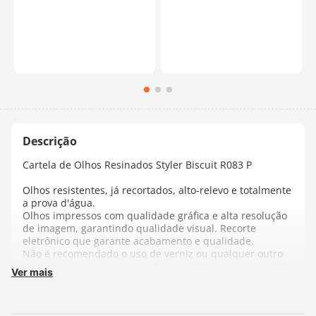
Cartela de Olhos Resinados Styler Biscuit R083 P
Olhos resistentes, já recortados, alto-relevo e totalmente
a prova d'água.
Olhos impressos com qualidade gráfica e alta resolução
de imagem, garantindo qualidade visual. Recorte
eletrônico que garante acabamento e qualidade.
Não é recomendado o uso de verniz ou qualquer outro
produto sobre os olhos, já são revestidos e duráveis. Não
Ver mais
há necessidade de nenhum cuidado adicional. Caso
necessite aplicação de verniz sobre a peça concluída,
proteger os olhinhos para que não sejam atingido pela