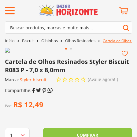
ermos mais buscados
Buscar produtos, marcas e muito mais...
º
barroco
Termos mais buscados
Biscuit
Olhinhos
Olhos Resinados
Cartela de Olhos Res
º
mollet
1
º
barroco
º
kit amigurumi
2
º
mollet
Cartela de Olhos Resinados Styler Biscuit
º
agulha crochê
R083 P - 7,0 x 8,0mm
3
º
kit amigurumi
º
fio amigurumi
Avalie agora!
Marca:
4
º
Styler biscuit
agulha crochê
º
lã cisne
5
º
fio amigurumi
º
batik
6
º
lã cisne
R$
12
,
49
º
euroroma
Por:
7
º
batik
º
dmc
8
º
euroroma
0
º
charme
9
º
dmc
COMPRAR