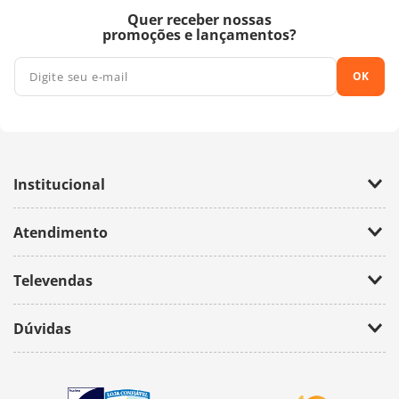
Quer receber nossas
promoções e lançamentos?
OK
Institucional
Empresa
Atendimento
Trabalhe Conosco
Política de Privacidade
Fale Conosco
Televendas
(11) 2674-4699
Dúvidas
atendimento@bazarhorizonte.com.br
Segunda à Sexta das 09h00 às 17h00
Como realizar um pedido
Sábado das 09h00 às 16h00
Frete e Prazos de entrega