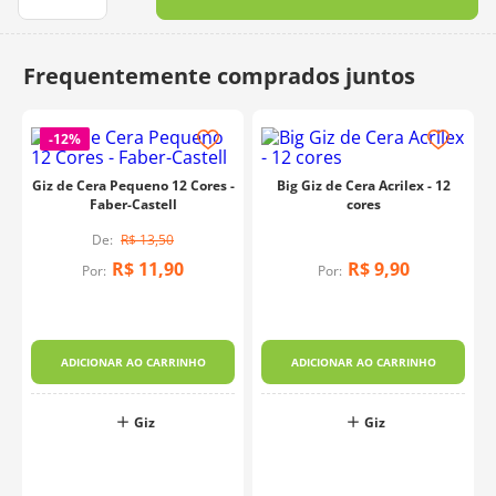
10
º
dmc
-
12%
Giz de Cera Pequeno 12 Cores -
Big Giz de Cera Acrilex - 12
Faber-Castell
cores
R$
13
,
50
R$
11
,
90
R$
9
,
90
Por:
Por:
ADICIONAR AO CARRINHO
ADICIONAR AO CARRINHO
Giz
Giz