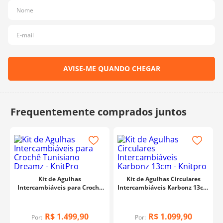
10
º
dmc
Kit de Agulhas
Kit de Agulhas Circulares
Intercambiáveis para Crochê
Intercambiáveis Karbonz 13cm
Tunisiano Dreamz - KnitPro
- Knitpro
R$
1
.
499
,
90
R$
1
.
099
,
90
Por:
Por: