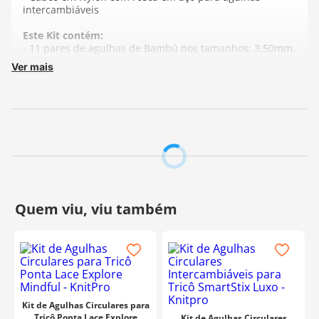
intercambiáveis
Este Kit contém:
- 11 pares de agulhas de Bambú nos tamanhos: 3,50mm,
3,75mm, 4,00mm, 4,50mm, 5,00mm, 5,50mm, 6,00mm,
Ver mais
6,50mm, 7,00mm, 8,00mm e 9,00mm
- 3 cabos de 40cm, 60cm e 80cm
- 1 adaptador
- 6 topes
- 2 agulhas para tapeçaria
- 1 indicador com contador de carreira integrado
- 1 estojo
Fabricante:
Tulip
Kit de Agulhas Circulares para
Tricô Ponta Lace Explore
Kit de Agulhas Circulares