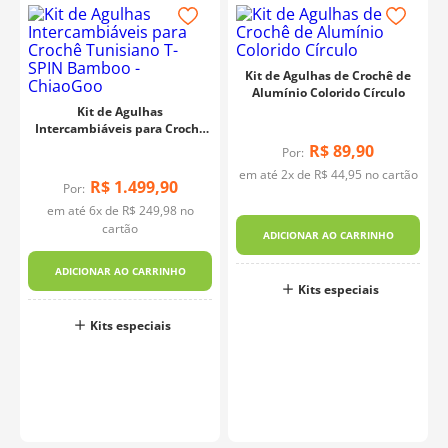
Kit de Agulhas de Crochê de
Alumínio Colorido Círculo
Kit de Agulhas
Intercambiáveis para Crochê
Tunisiano T-SPIN Bamboo -
R$
89
,
90
Por:
ChiaoGoo
em até
2
x de
R$
44
,
95
no cartão
R$
1
.
499
,
90
Por:
em até
6
x de
R$
249
,
98
no
cartão
ADICIONAR AO CARRINHO
ADICIONAR AO CARRINHO
Kits especiais
o
Kits especiais