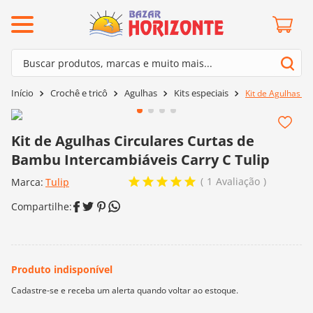
ermos mais buscados
Buscar produtos, marcas e muito mais...
º
barroco
Termos mais buscados
Crochê e tricô
Agulhas
Kits especiais
Kit de Agulhas C
º
mollet
1
º
barroco
º
kit amigurumi
2
º
mollet
Kit de Agulhas Circulares Curtas de
º
agulha crochê
Bambu Intercambiáveis Carry C Tulip
3
º
kit amigurumi
º
fio amigurumi
1
Avaliação
Marca:
4
º
Tulip
agulha crochê
º
euroroma
5
º
fio amigurumi
º
lã cisne
6
º
euroroma
º
batik
7
º
lã cisne
º
charme
8
º
batik
0
º
dmc
9
º
charme