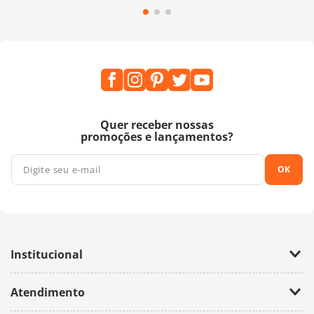
Quer receber nossas
promoções e lançamentos?
OK
Institucional
Empresa
Atendimento
Trabalhe Conosco
Política de Privacidade