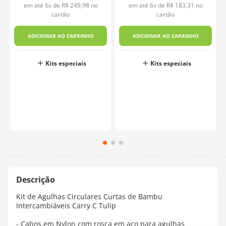
em até
6
x de
R$
249
,
98
no
em até
6
x de
R$
183
,
31
no
cartão
cartão
ADICIONAR AO CARRINHO
ADICIONAR AO CARRINHO
Kits especiais
Kits especiais
Kit de Agulhas Circulares Curtas de Bambu
Intercambiáveis Carry C Tulip
- Cabos em Nylon com rosca em aço para agulhas