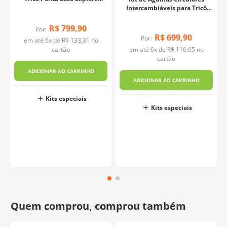
Mindful - KnitPro
Intercambiáveis para Tricô
SmartStix Luxo - Knitpro
R$
799
,
90
Por:
R$
699
,
90
Por:
em até
6
x de
R$
133
,
31
no
cartão
em até
6
x de
R$
116
,
65
no
cartão
ADICIONAR AO CARRINHO
ADICIONAR AO CARRINHO
o
Kits especiais
Kits especiais