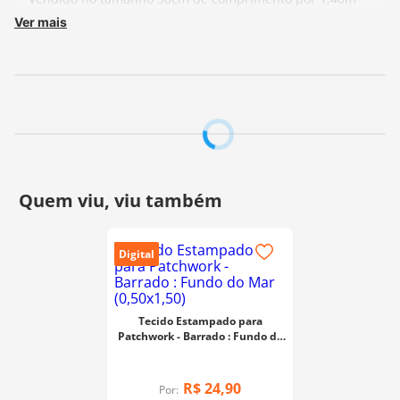
de largura.
Ver mais
Cada unidade refere-se a um pedaço de 50cm de
comprimento por 1,40m de largura. Para adquirir 1
metro, selecione 2 unidades.
Fabricante:
Fernando Maluhy
Digital
Tecido Estampado para
Patchwork - Barrado : Fundo do
Mar (0,50x1,50)
R$
24
,
90
Por: