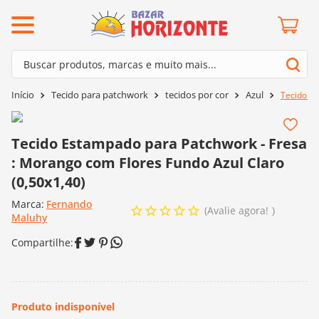
ermos mais buscados
Buscar produtos, marcas e muito mais...
º
barroco
Termos mais buscados
Tecido para patchwork
tecidos por cor
Azul
Tecido Es
º
mollet
1
º
barroco
º
kit amigurumi
2
º
mollet
Tecido Estampado para Patchwork - Fresa
º
agulha crochê
: Morango com Flores Fundo Azul Claro
3
º
kit amigurumi
º
fio amigurumi
(0,50x1,40)
4
º
agulha crochê
º
lã cisne
Marca:
Fernando
5
º
fio amigurumi
Avalie agora!
Maluhy
º
batik
6
º
lã cisne
º
euroroma
7
º
batik
º
dmc
8
º
euroroma
0
º
charme
9
º
dmc