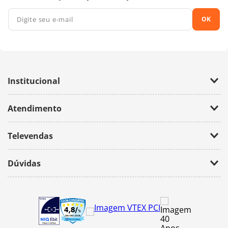
OK
Institucional
Empresa
Atendimento
Trabalhe Conosco
Política de Privacidade
Fale Conosco
Televendas
(11) 2674-4699
Dúvidas
atendimento@bazarhorizonte.com.br
Segunda à Sexta das 09h00 às 17h00
Como realizar um pedido
Sábado das 09h00 às 16h00
Frete e Prazos de entrega
Meus Pedidos
Veja como é seguro comprar
Pedido mínimo