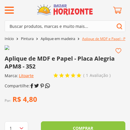
ermos mais buscados
Buscar produtos, marcas e muito mais...
º
barroco
Termos mais buscados
Pintura
Aplique em madeira
Aplique de MDF e Papel - Pla
º
mollet
1
º
barroco
º
kit amigurumi
2
º
mollet
Aplique de MDF e Papel - Placa Alegria
º
agulha crochê
APM8 - 352
3
º
kit amigurumi
º
fio amigurumi
1
Avaliação
Marca:
4
º
Litoarte
agulha crochê
º
lã cisne
5
º
fio amigurumi
º
batik
6
º
lã cisne
R$
4
,
80
º
euroroma
Por:
7
º
batik
º
dmc
8
º
euroroma
0
º
charme
9
º
dmc
COMPRAR