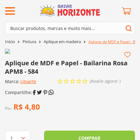
ermos mais buscados
Buscar produtos, marcas e muito mais...
º
barroco
Termos mais buscados
Pintura
Aplique em madeira
Aplique de MDF e Papel - Bai
º
mollet
1
º
barroco
º
kit amigurumi
2
º
mollet
Aplique de MDF e Papel - Bailarina Rosa
º
agulha crochê
APM8 - 584
3
º
kit amigurumi
º
batik
Avalie agora!
Marca:
4
º
Litoarte
agulha crochê
º
fio amigurumi
5
º
batik
º
euroroma
6
º
fio amigurumi
R$
4
,
80
º
lã cisne
Por:
7
º
euroroma
º
charme
8
º
lã cisne
0
º
dmc
9
º
charme
COMPRAR