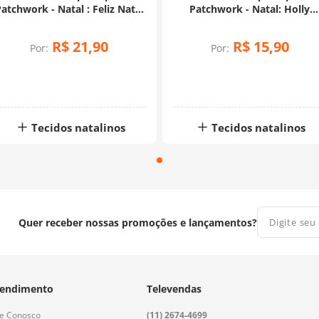
atchwork - Natal : Feliz Natal
Patchwork - Natal: Holly
2529 (0,50x1,50)
Pequeno Fundo Vermelho
(0,50x1,40)
R$
21
,
90
R$
15
,
90
Por:
Por:
Tecidos natalinos
Tecidos natalinos
Quer receber nossas promoções e lançamentos?
endimento
Televendas
le Conosco
(11) 2674-4699