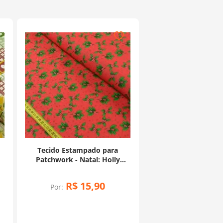
Tecido Estampado para
Patchwork - Natal: Holly
)
Pequeno Fundo Vermelho
(0,50x1,40)
R$
15
,
90
Por: