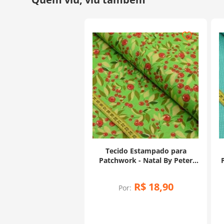
Tecido Estampado para
Patchwork - Natal By Peter
Paiva : Azevinho Fundo Verde
(0,50x1,40)
R$
18
,
90
Por: