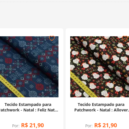
Tecido Estampado para
Tecido Estampado para
atchwork - Natal : Feliz Natal
Patchwork - Natal : Allover
2529 (0,50x1,50)
Papai Noel 2517 (0,50x1,50)
R$
21
,
90
R$
21
,
90
Por:
Por: