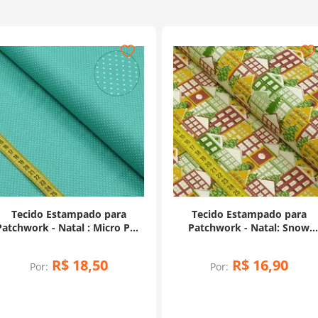
Tecido Estampado para
Tecido Estampado para
Patchwork - Natal : Micro Poá
Patchwork - Natal: Snow
Caribe (0,50x1,40)
Village Fundo Bege (0,50x1,40
R$
18
,
50
R$
16
,
90
Por:
Por: