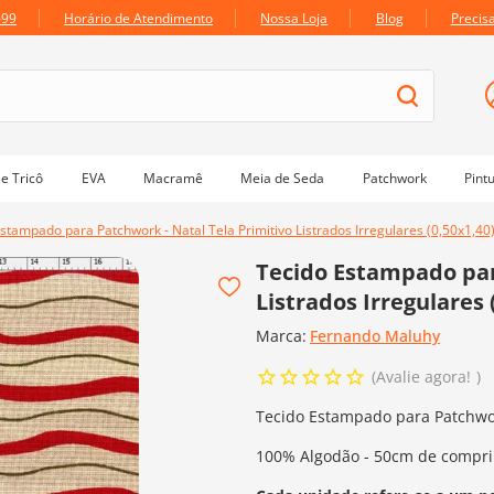
699
Horário de Atendimento
Nossa Loja
Blog
Precis
e Tricô
EVA
Macramê
Meia de Seda
Patchwork
Pint
stampado para Patchwork - Natal Tela Primitivo Listrados Irregulares (0,50x1,40
Tecido Estampado par
Listrados Irregulares 
Marca:
Fernando Maluhy
Avalie agora!
Tecido Estampado para Patchwork 
100% Algodão - 50cm de compri