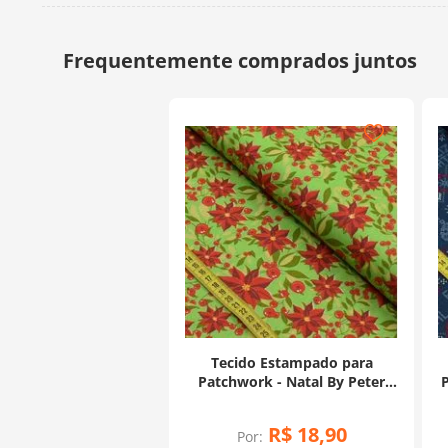
Tecido Estampado para
Patchwork - Natal By Peter
P
Paiva : Bico de Papagaio
Fundo Verde (0,50x1,40)
R$
18
,
90
Por: