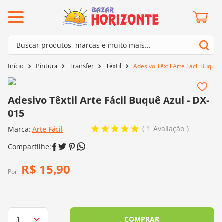
ermos mais buscados
Buscar produtos, marcas e muito mais...
º
barroco
Termos mais buscados
Pintura
Transfer
Têxtil
Adesivo Têxtil Arte Fácil Buquê 
º
mollet
1
º
barroco
º
kit amigurumi
2
º
mollet
Adesivo Têxtil Arte Fácil Buquê Azul - DX-
º
agulha crochê
015
3
º
kit amigurumi
º
fio amigurumi
1
Avaliação
Marca:
4
º
Arte Fácil
agulha crochê
º
euroroma
5
º
fio amigurumi
º
lã cisne
6
º
euroroma
R$
15
,
90
º
batik
Por:
7
º
lã cisne
º
charme
8
º
batik
0
º
dmc
9
º
charme
COMPRAR