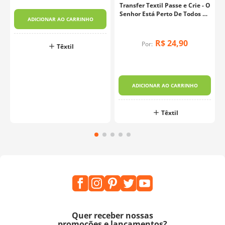
Transfer Textil Passe e Crie - O
Senhor Está Perto De Todos Os
ADICIONAR AO CARRINHO
Que O Invocam
R$
24
,
90
Por:
Têxtil
ADICIONAR AO CARRINHO
Têxtil
Quer receber nossas
promoções e lançamentos?