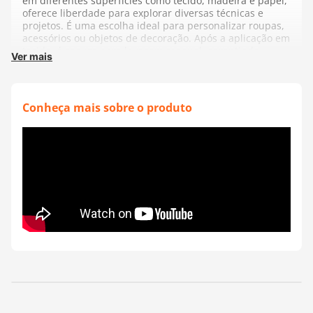
em diferentes superfícies como tecido, madeira e papel,
oferece liberdade para explorar diversas técnicas e
projetos. É uma escolha ideal para personalizar roupas,
acessórios ou objetos de decoração. Após a aplicação em
tecido, é seguro para lavagem manual, garantindo
Ver mais
praticidade no cuidado das suas peças.
Atenção especial deve ser dada para evitar o uso de
ferro sobre a área adesiva, preservando a qualidade do
Conheça mais sobre o produto
resultado final. Quando aplicada em madeira, a
finalização com uma camada de verniz proporciona um
acabamento protetor e melhorias visuais.
Modo de Usar Adesivo Têxtil
- Corte ao redor da gravura desejada.
- Posicione o adesivo no local escolhido no tecido.
- Coloque um tecido fino ou papel sobre o adesivo.
- Pressione com o ferro quente por 1 minuto.
- Aguarde a refrigeração antes de retirar
cuidadosamente o filme transparente da parte superior.
- Pronto! O adesivo está aplicado.
Altura:
21,0cm
Largura:
14,8cm