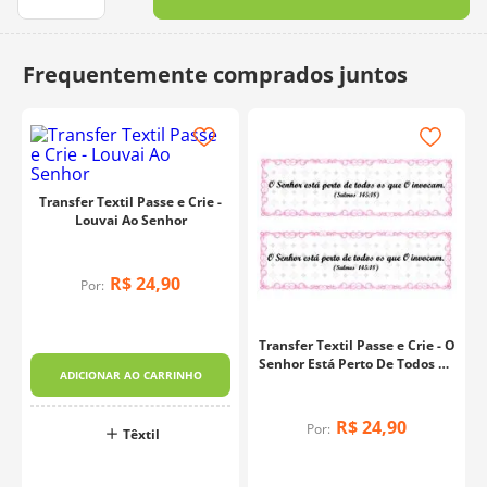
10
º
dmc
Transfer Textil Passe e Crie -
Louvai Ao Senhor
R$
24
,
90
Por:
Transfer Textil Passe e Crie - O
Senhor Está Perto De Todos Os
ADICIONAR AO CARRINHO
Que O Invocam
R$
24
,
90
Por:
Têxtil