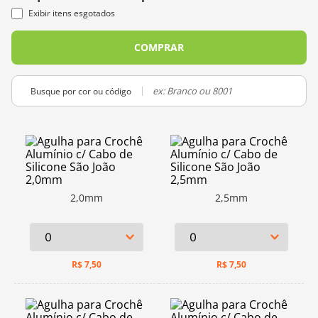
Exibir itens esgotados
COMPRAR
Busque por cor ou código
2,0mm
2,5mm
R$
7,50
R$
7,50