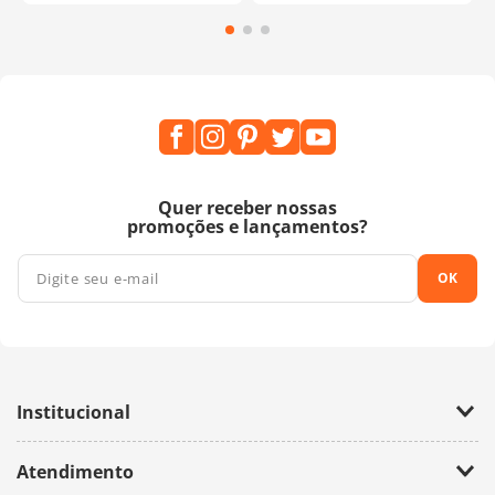
Quer receber nossas
promoções e lançamentos?
OK
Institucional
Empresa
Atendimento
Trabalhe Conosco