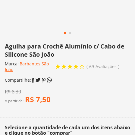
10
º
dmc
Agulha para Crochê Alumínio c/ Cabo de
Silicone São João
Marca:
Barbantes São
69
Avaliações
João
R$
8
,
30
R$
7
,
50
A partir de:
Selecione a quantidade de cada um dos itens abaixo
e clique no botão "comprar"