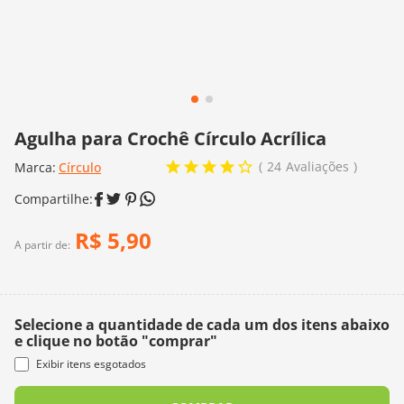
10
º
charme
Agulha para Crochê Círculo Acrílica
24
Avaliações
Marca:
Círculo
R$
5
,
90
A partir de:
Selecione a quantidade de cada um dos itens abaixo
e clique no botão "comprar"
Exibir itens esgotados