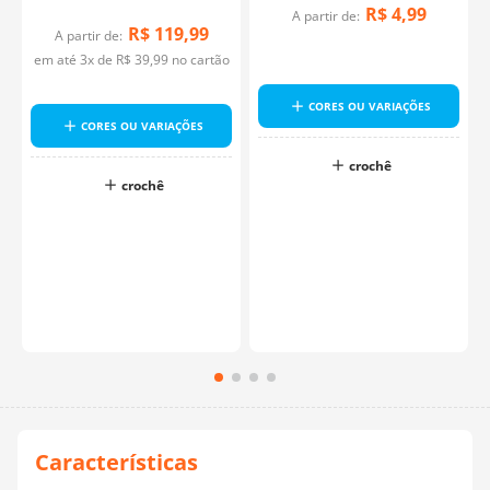
R$
4
,
99
A partir de:
R$
119
,
99
A partir de:
em até
3
x de
R$
39
,
99
no cartão
CORES OU VARIAÇÕES
CORES OU VARIAÇÕES
crochê
crochê
o