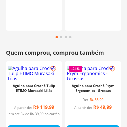
-
24%
Agulha para Crochê Tulip
Agulha para Crochê Prym
ETIMO Murasaki Lilás
Ergonomics - Grossas
R$
88
,
90
R$
119
,
99
R$
49
,
99
A partir de:
A partir de:
em até
3
x de
R$
39
,
99
no cartão