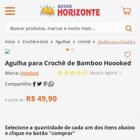
ermos mais buscados
Buscar produtos, marcas e muito mais...
º
barroco
Termos mais buscados
Crochê e tricô
Agulhas
crochê
Agulha para Crochê de
º
mollet
1
º
barroco
º
kit amigurumi
2
º
mollet
Agulha para Crochê de Bamboo Hoooked
º
agulha crochê
3
º
kit amigurumi
Avalie agora!
Marca:
Hoooked
º
fio amigurumi
4
º
agulha crochê
º
lã cisne
5
º
fio amigurumi
R$
49
,
90
º
batik
A partir de:
6
º
lã cisne
º
euroroma
7
º
batik
º
dmc
8
º
euroroma
Selecione a quantidade de cada um dos itens abaixo
0
º
charme
e clique no botão "comprar"
9
º
dmc