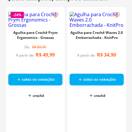
-
24%
Agulha para Crochê Prym
Agulha para Crochê Waves 2.0
Ergonomics - Grossas
Emborrachada - KnitPro
R$
88
,
90
R$
49
,
99
R$
34
,
90
A partir de:
A partir de:
CORES OU VARIAÇÕES
CORES OU VARIAÇÕES
crochê
crochê
o