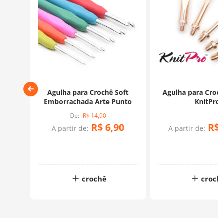
de
Agulha para Crochê Soft
Agulha para Croc
Pro
Emborrachada Arte Punto
KnitPr
R$
14
,
90
R$
6
,
90
R
90
A partir de:
A partir de:
rtão
crochê
croc