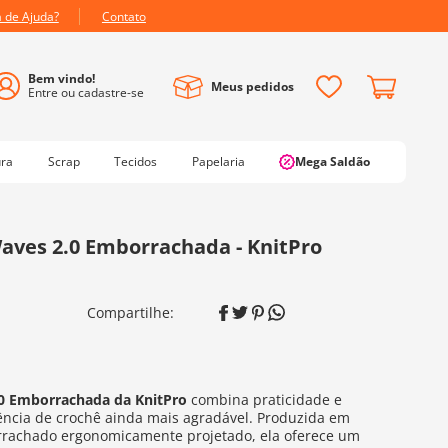
a de Ajuda?
Contato
Meus pedidos
ura
Scrap
Tecidos
Papelaria
Mega Saldão
aves 2.0 Emborrachada - KnitPro
0 Emborrachada da KnitPro
combina praticidade e
iência de crochê ainda mais agradável. Produzida em
rrachado ergonomicamente projetado, ela oferece um