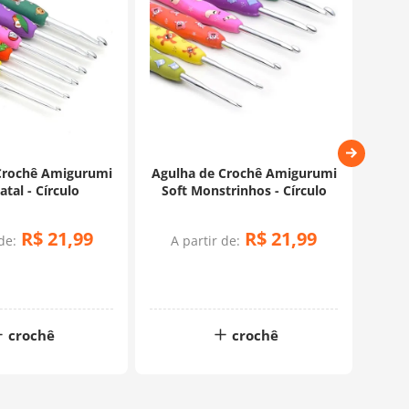
Crochê Amigurumi
Agulha de Crochê Amigurumi
A
atal - Círculo
Soft Monstrinhos - Círculo
Ma
R$
21
,
99
R$
21
,
99
de:
A partir de:
A 
em 
crochê
crochê