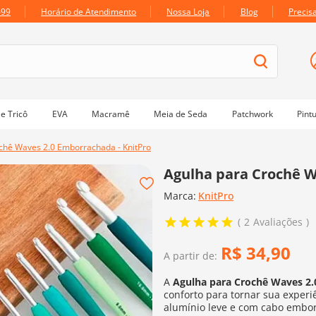
699
Horário de Atendimento
Nossa Loja
Blog
Precis
e Tricô
EVA
Macramê
Meia de Seda
Patchwork
Pint
chê Waves 2.0 Emborrachada - KnitPro
Agulha para Crochê W
Marca:
KnitPro
2
Avaliações
R$
34
,
90
A partir de:
A
Agulha para Crochê Waves 2.
conforto para tornar sua exper
alumínio leve e com cabo embo