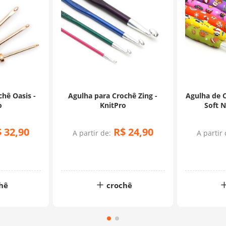
hê Oasis -
Agulha para Crochê Zing -
Agulha de 
o
KnitPro
Soft N
$
32
,
90
R$
24
,
90
A partir de:
A partir 
hê
crochê