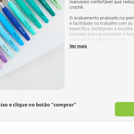
manuseio confortável que redu
crochê.
O acabamento prateado na ponta
e facilidade no trabalho com os
específica, facilitando a escol
pensado para praticidade e fun
precisão e fluidez no crochê.
Ver mais
Disponível nos tamanhos que 
Tamanho aproximado:
13,3cm
Fabricante:
KnitPro
ixo e clique no botão "comprar"