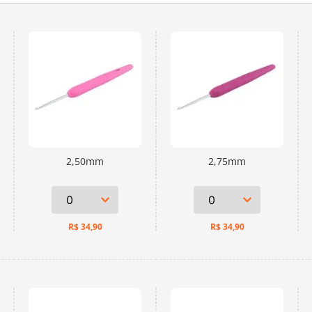
2,50mm
2,75mm
R$
34,90
R$
34,90