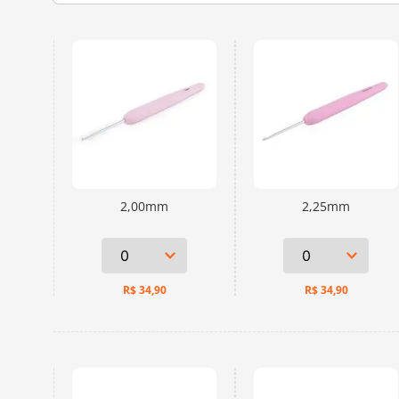
2,00mm
2,25mm
R$
34,90
R$
34,90