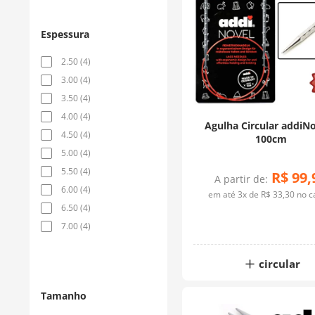
Espessura
2.50
(
4
)
3.00
(
4
)
3.50
(
4
)
4.00
(
4
)
Agulha Circular addiNo
4.50
(
4
)
100cm
5.00
(
4
)
5.50
(
4
)
R$
99
,
A partir de:
6.00
(
4
)
em até
3
x de
R$
33
,
30
no c
6.50
(
4
)
7.00
(
4
)
circular
Tamanho