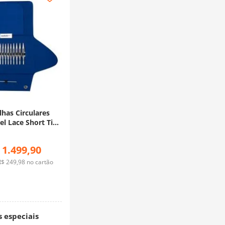
lhas Circulares
el Lace Short Tips
 Addi
1
.
499
,
90
R$
249
,
98
no cartão
s especiais