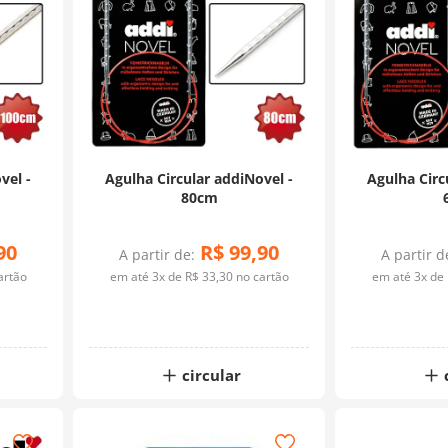
vel -
Agulha Circular addiNovel -
Agulha Circ
80cm
90
R$
99
,
90
A partir de:
A partir d
artão
em até
3
x de
R$
33
,
30
no cartão
em até
3
x de
circular