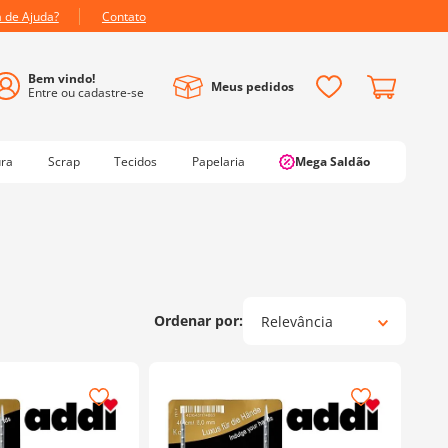
a de Ajuda?
Contato
Meus pedidos
ura
Scrap
Tecidos
Papelaria
Mega Saldão
Relevância