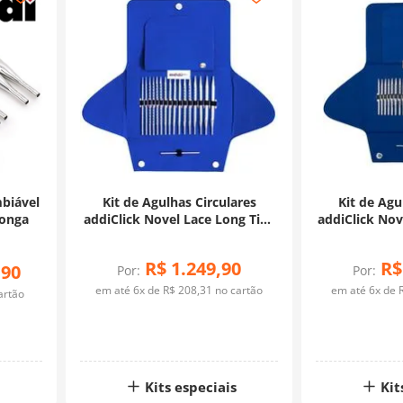
mbiável
Kit de Agulhas Circulares
Kit de Agu
Longa
addiClick Novel Lace Long Tips
addiClick Nov
- Addi
-
R$
1
.
249
,
90
R$
,
90
Por:
Por:
em até
6
x de
R$
208
,
31
no cartão
em até
6
x de
artão
Kits especiais
Kit