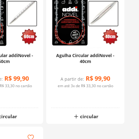
ular addiNovel -
Agulha Circular addiNovel -
60cm
40cm
R$
99
,
90
R$
99
,
90
e:
A partir de:
R$
33
,
30
no cartão
em até
3
x de
R$
33
,
30
no cartão
circular
circular