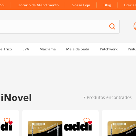
699
Horário de Atendimento
Nossa Loja
Blog
Precis
e Tricô
EVA
Macramê
Meia de Seda
Patchwork
Pint
diNovel
7
Produtos