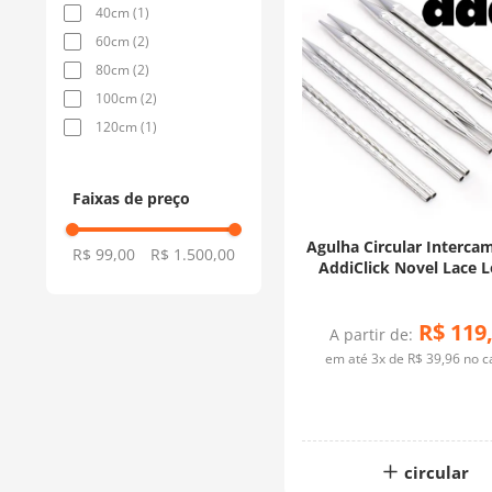
40cm
(
1
)
60cm
(
2
)
80cm
(
2
)
100cm
(
2
)
120cm
(
1
)
Faixas de preço
Agulha Circular Interca
R$ 99,00
R$ 1.500,00
AddiClick Novel Lace 
R$
119
A partir de:
em até
3
x de
R$
39
,
96
no c
circular