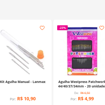
-
23%
Kit Agulha Manual - Lanmax
Agulha Westpress Patchwor
44/40/37/34mm - 20 unidade
R$
6
,
50
R$
10
,
90
R$
4
,
99
Por:
Por: