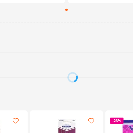
-
23%