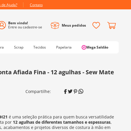
a de Ajuda?
Contato
Meus pedidos
ura
Scrap
Tecidos
Papelaria
Mega Saldão
nta Afiada Fina - 12 agulhas - Sew Mate
-H21
é uma seleção prática para quem busca versatilidade
ta por
12 agulhas de diferentes tamanhos e espessuras
,
os, acabamentos e projetos diversos de costura à mão em