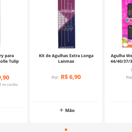
ry para
Kit de Agulhas Extra Longa
Agulha We
lle Tulip
Lanmax
44/40/37/
R$
6
,
90
9
,
90
Por:
Por
8
no cartão
Mão