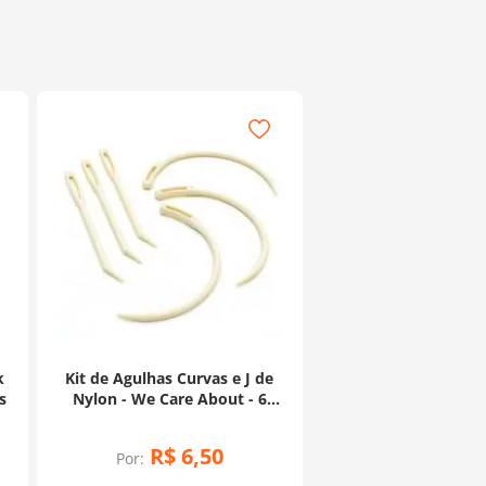
k
Kit de Agulhas Curvas e J de
s
Nylon - We Care About - 6
Unidades
R$
6
,
50
Por: