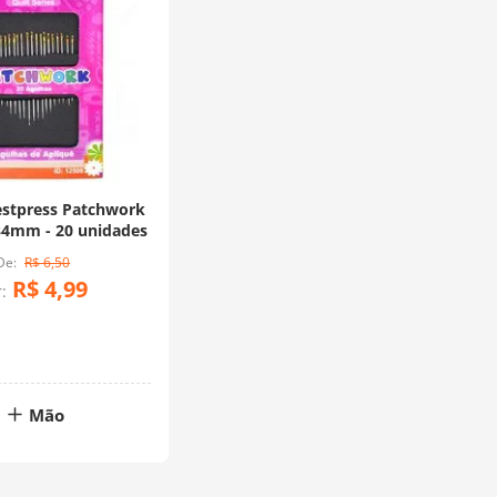
stpress Patchwork
34mm - 20 unidades
R$
6
,
50
R$
4
,
99
:
Mão