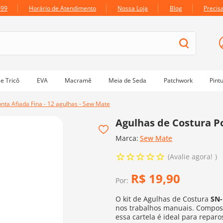
699
Horário de Atendimento
Nossa Loja
Blog
Precis
e Tricô
EVA
Macramê
Meia de Seda
Patchwork
Pint
nta Afiada Fina - 12 agulhas - Sew Mate
Agulhas de Costura Po
Marca:
Sew Mate
Avalie agora!
R$
19
,
90
Por:
O kit de Agulhas de Costura
SN
nos trabalhos manuais. Compos
essa cartela é ideal para repar