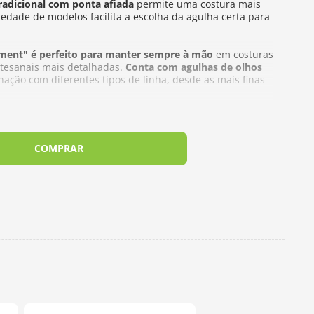
radicional com ponta afiada
permite uma costura mais
riedade de modelos facilita a escolha da agulha certa para
ment" é perfeito para manter sempre à mão
em costuras
rtesanais mais detalhadas.
Conta com agulhas de olhos
nação com diferentes tipos de linha, desde as mais finas
COMPRAR
abamento liso banhado a ouro