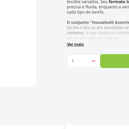
tecidos variados. Seu
formato t
precisa e fluida, enquanto a va
cada tipo de tarefa.
O conjunto "Household Assort
do dia a dia ou em atividades a
variados
, o que ajuda na combi
até as de espessura média.
Ver mais
Contém:
3 agulhas N° 9 – 0.61 x 36.0mm
3 agulhas N° 9 – 0.61 x 34.0mm
2 agulhas N° 6 – 0.71 x 47.0mm
2 agulhas N° 5 – 0.76 x 40.0mm
1 agulha N° 5 – 0.76 x 48.5mm
1 agulha N° 1 – 1.00x60.0mm
Composição:
Niquelado com ac
Fabricante:
Sew Mate