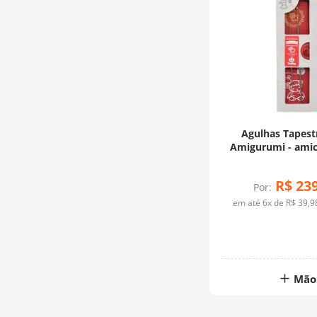
Agulhas Tapest
Amigurumi - amico
R$
23
Por:
em até
6
x de
R$
39
,
9
Mão