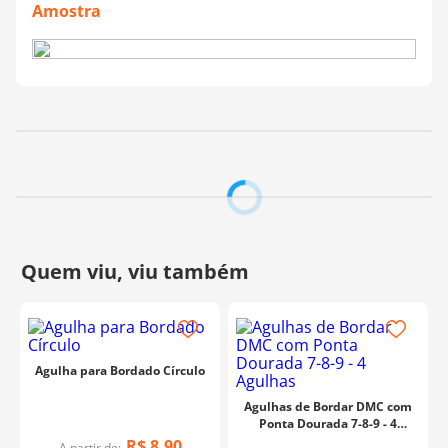
disponíveis no mercado. Use-os para uma variedade de
Amostra
projetos perolados
Fabricante:
Tulip
Agulha para Bordado Círculo
Agulhas de Bordar DMC com
Ponta Dourada 7-8-9 - 4
Agulhas
R$
8
,
90
A partir de: