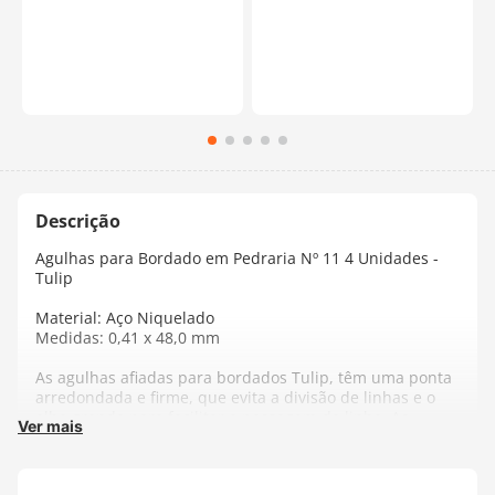
Agulhas para Bordado em Pedraria Nº 11 4 Unidades -
Tulip
Material: Aço Niquelado
Medidas: 0,41 x 48,0 mm
As agulhas afiadas para bordados Tulip, têm uma ponta
arredondada e firme, que evita a divisão de linhas e o
olho grande para facilitar a passagem da linha. As
Ver mais
agulhas Tulip são conhecidas por sua alta qualidade.
Eles são flexíveis, mas resistentes a dobras e duram
mais do que muitas outras agulhas para bordar