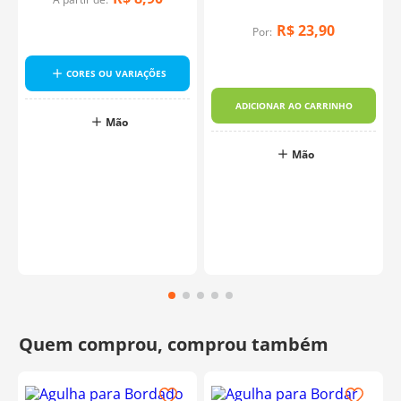
R$
23
,
90
Por:
CORES OU VARIAÇÕES
ADICIONAR AO CARRINHO
Mão
o
Mão