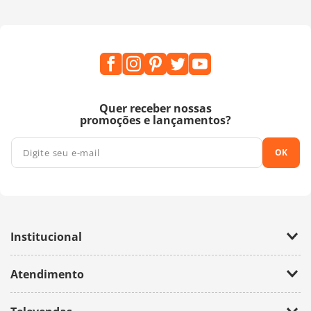
Quer receber nossas
promoções e lançamentos?
OK
Institucional
Empresa
Atendimento
Trabalhe Conosco
Política de Privacidade
Fale Conosco