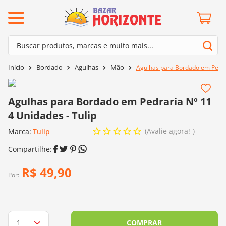
ermos mais buscados
Buscar produtos, marcas e muito mais...
º
barroco
Termos mais buscados
Bordado
Agulhas
Mão
Agulhas para Bordado em Pedrar
º
mollet
1
º
barroco
º
agulha crochê
2
º
mollet
Agulhas para Bordado em Pedraria Nº 11
º
kit amigurumi
4 Unidades - Tulip
3
º
agulha crochê
º
lã cisne
Avalie agora!
Marca:
4
º
Tulip
kit amigurumi
º
batik
5
º
lã cisne
º
fio amigurumi
6
º
batik
R$
49
,
90
º
euroroma
Por:
7
º
fio amigurumi
º
charme
8
º
euroroma
0
º
dmc
9
º
charme
COMPRAR