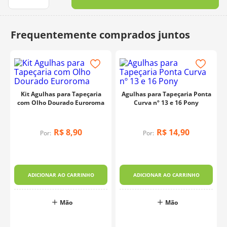
10
º
dmc
Kit Agulhas para Tapeçaria
Agulhas para Tapeçaria Ponta
com Olho Dourado Euroroma
Curva nº 13 e 16 Pony
R$
8
,
90
R$
14
,
90
Por:
Por:
r
ADICIONAR AO CARRINHO
ADICIONAR AO CARRINHO
Mão
Mão