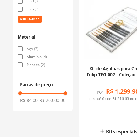
1.50
(
3
)
1.75
(
3
)
VER MAIS 20
Material
Aço
(
2
)
Alumínio
(
4
)
Plástico
(
2
)
Kit de Agulhas para C
Tulip TEG-002 - Coleção
Premium + Tesoura Do
Faixas de preço
R$
1
.
299
,
9
Por:
em até
6
x de
R$
216
,
65
no c
R$ 84,00
R$ 20.000,00
Kits especiai