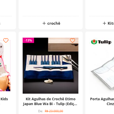
s
crochê
Kit
-
13%
 Kids
Kit Agulhas de Crochê Etimo
Porta Agulha
p
Japan Blue Wa Bi - Tulip (Edição
Cinz
Limitada)
R$
23
.
000
,
00