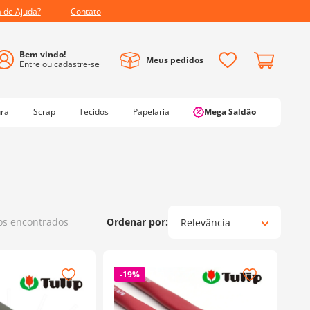
a de Ajuda?
Contato
Meus pedidos
ura
Scrap
Tecidos
Papelaria
Mega Saldão
os
Relevância
-
19%