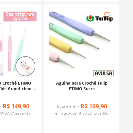
a Crochê ETIMO
Agulha para Crochê Tulip
ids Grand-chan -
ETIMO Sucre
Tulip
R$
149
,
90
R$
109
,
90
:
A partir de:
R$
37
,
47
no cartão
em até
3
x de
R$
36
,
63
no cartão