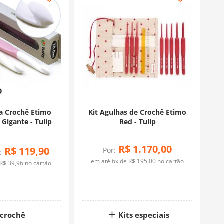
a Crochê Etimo
Kit Agulhas de Crochê Etimo
Gigante - Tulip
Red - Tulip
R$
1
.
170
,
00
R$
119
,
90
Por:
:
em até
6
x de
R$
195
,
00
no cartão
R$
39
,
96
no cartão
crochê
Kits especiais