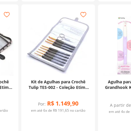
rochê
Kit de Agulhas para Crochê
Agulha par
 Etimo
Tulip TES-002 - Coleção Etimo
Grandhook K
Premium + Tesoura Prata
R$
1
.
149
,
90
Por:
A partir de
artão
em até
6
x de
R$
191
,
65
no cartão
em até
4
x de