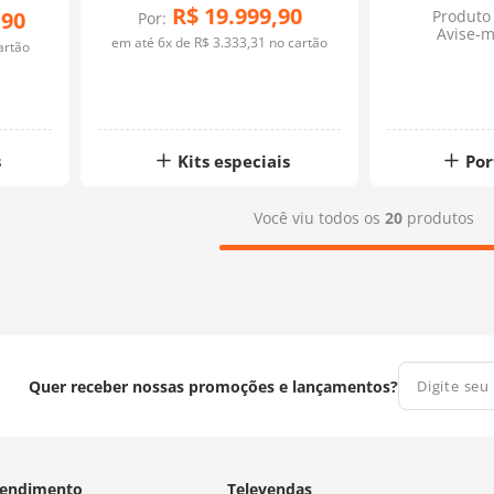
R$
19
.
999
,
90
,
90
Produto 
Por:
Avise-m
em até
6
x de
R$
3
.
333
,
31
no cartão
artão
s
Kits especiais
Por
Você viu todos os
20
produtos
Quer receber nossas promoções e lançamentos?
endimento
Televendas