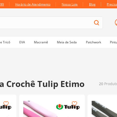
699
Horário de Atendimento
Nossa Loja
Blog
Precis
e Tricô
EVA
Macramê
Meia de Seda
Patchwork
Pint
a Crochê Tulip Etimo
20
Produt