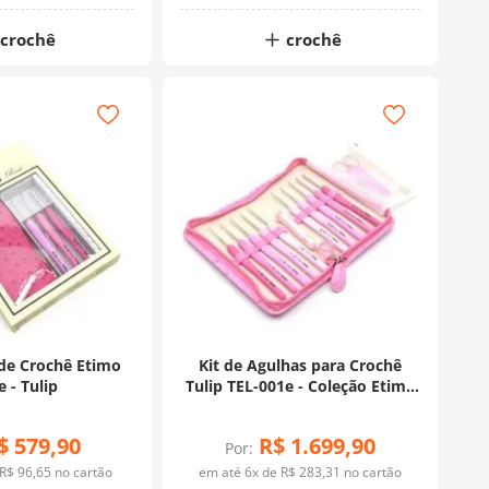
crochê
crochê
 de Crochê Etimo
Kit de Agulhas para Crochê
 - Tulip
Tulip TEL-001e - Coleção Etimo
Rose
$
579
,
90
R$
1
.
699
,
90
Por:
R$
96
,
65
no cartão
em até
6
x de
R$
283
,
31
no cartão