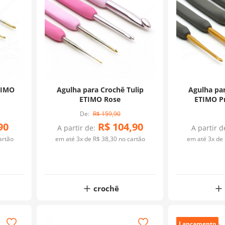
TIMO
Agulha para Crochê Tulip
Agulha par
ETIMO Rose
ETIMO P
R$
159
,
90
90
R$
104
,
90
A partir de:
A partir d
artão
em até
3
x de
R$
38
,
30
no cartão
em até
3
x de
crochê
Lançamento