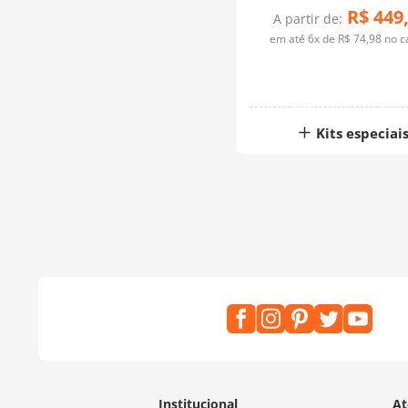
R$
449
A partir de:
em até
6
x de
R$
74
,
98
no c
Kits especiai
Institucional
At