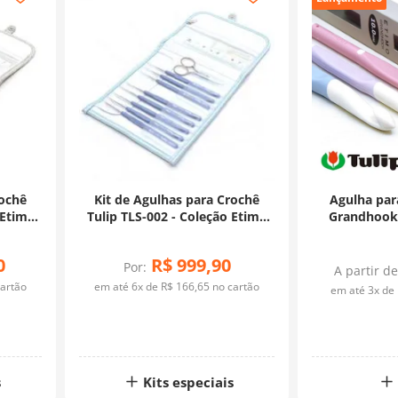
rochê
Kit de Agulhas para Crochê
Agulha par
 Etimo
Tulip TLS-002 - Coleção Etimo
Grandhook 
urada
Lavender Prateada
0
R$
999
,
90
Por:
A partir de
artão
em até
6
x de
R$
166
,
65
no cartão
em até
3
x de
s
Kits especiais