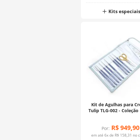
Kits especiai
Kit de Agulhas para C
Tulip TLG-002 - Coleção
Lavender Dourad
R$
949
,
90
Por:
em até
6
x de
R$
158
,
31
no c