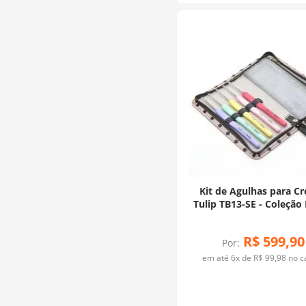
Kit de Agulhas para C
Tulip TB13-SE - Coleção
Sucre
R$
599
,
90
Por:
em até
6
x de
R$
99
,
98
no c