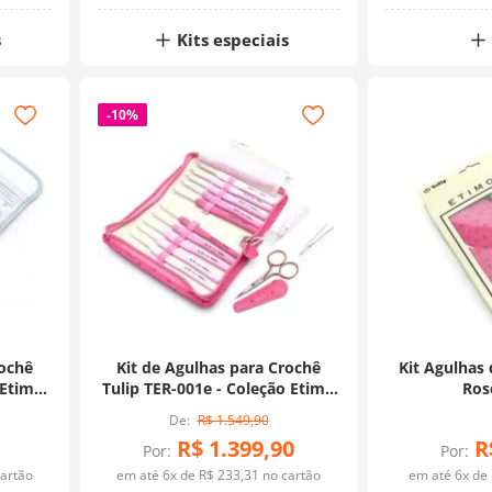
s
Kits especiais
-
10%
rochê
Kit de Agulhas para Crochê
Kit Agulhas
 Etimo
Tulip TER-001e - Coleção Etimo
Rose
a
Rose
R$
1
.
549
,
90
R$
1
.
399
,
90
R
Por:
Por:
artão
em até
6
x de
R$
233
,
31
no cartão
em até
6
x de