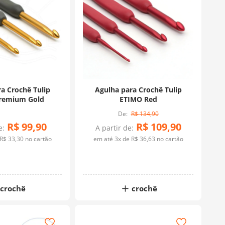
a Crochê Tulip
Agulha para Crochê Tulip
remium Gold
ETIMO Red
R$
134
,
90
R$
99
,
90
R$
109
,
90
e:
A partir de:
R$
33
,
30
no cartão
em até
3
x de
R$
36
,
63
no cartão
crochê
crochê