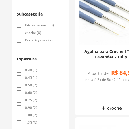
Subcategoria
Kits especiais
(
10
)
crochê
(
8
)
Porta Agulhas
(
2
)
Agulha para Crochê E
Lavender - Tulip
Espessura
0.40
(
1
)
R$
84
,
A partir de:
0.45
(
1
)
em até
2
x de
R$
42
,
45
no c
0.50
(
2
)
0.60
(
2
)
0.75
(
2
)
0.90
(
2
)
crochê
1.00
(
2
)
1.25
(
3
)