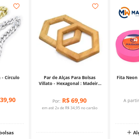
 - Círculo
Par de Alças Para Bolsas
Fita Neon
Villato - Hexagonal : Madeira
Tauari
39
,
90
R$
69
,
90
A parti
Por:
em até
2
x de
R$
34
,
95
no cartão
bolsas
Al