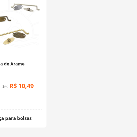
ça de Arame
R$
10
,
49
r de:
ça para bolsas