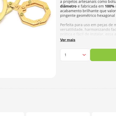
a projetos artesanais como bols
diâmetro
e fabricada em
100% 
acabamento brilhante que valori
pingente geométrico hexagonal
Perfeita para uso em peças de 
versatilidade, harmonizando fac
prática e fácil de instalar, es
quem busca elegância em cada 
Ver mais
Composição:
100% Metal
Tamanho Aproximado:
9,5cm
Fabricante:
Botelho & Cia