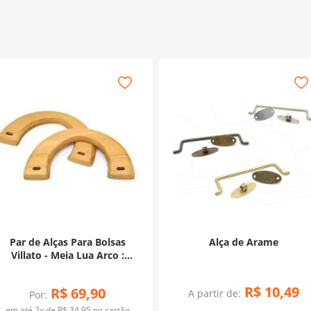
Par de Alças Para Bolsas
Alça de Arame
Villato - Meia Lua Arco :
Madeira Tauari
R$
10
,
49
R$
69
,
90
A partir de:
Por:
em até
2
x de
R$
34
,
95
no cartão