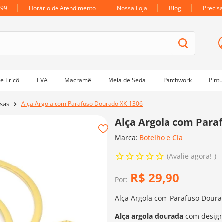
699
Horário de Atendimento
Nossa Loja
Blog
Precis
e Tricô
EVA
Macramê
Meia de Seda
Patchwork
Pint
Alça Argola com Parafuso Dourado XK-1306
lsas
Alça Argola com Para
Marca:
Botelho e Cia
Avalie agora!
R$
29
,
90
Por:
Alça Argola com Parafuso Dour
Alça argola dourada
com design 