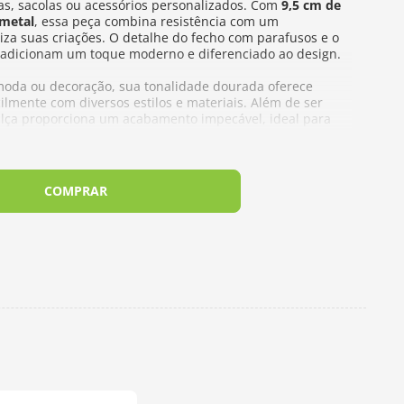
as, sacolas ou acessórios personalizados. Com
9,5 cm de
metal
, essa peça combina resistência com um
za suas criações. O detalhe do fecho com parafusos e o
 adicionam um toque moderno e diferenciado ao design.
moda ou decoração, sua tonalidade dourada oferece
ilmente com diversos estilos e materiais. Além de ser
sa alça proporciona um acabamento impecável, ideal para
detalhe do artesanato.
COMPRAR