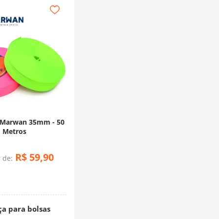
 Marwan 35mm - 50
Metros
R$
59
,
90
r de:
ça para bolsas