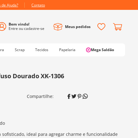
a de Ajuda?
Contato
Meus pedidos
ura
Scrap
Tecidos
Papelaria
Mega Saldão
fuso Dourado XK-1306
ado
sofisticado, ideal para agregar charme e funcionalidade