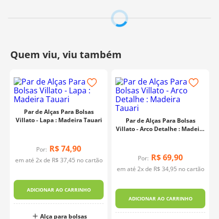
Seu design sofisticado se adapta a diferentes estilos de
criação, desde os clássicos até os modernos, sendo uma
escolha versátil para projetos do dia a dia ou peças
exclusivas. Além de oferecer suporte prático e eficiente,
sua aparência imponente ajuda a valorizar ainda mais o
resultado final. Combine essa alça com diferentes
texturas e cores para criar composições que se
destaquem.
Composição:
100% Resina
Tamanho Aproximado:
12,9cm
Fabricante:
Botelho & Cia
Par de Alças Para Bolsas
Villato - Lapa : Madeira Tauari
Par de Alças Para Bolsas
Villato - Arco Detalhe : Madeira
Tauari
R$
74
,
90
Por:
R$
69
,
90
Por:
em até
2
x de
R$
37
,
45
no cartão
em até
2
x de
R$
34
,
95
no cartão
ADICIONAR AO CARRINHO
ADICIONAR AO CARRINHO
Alça para bolsas