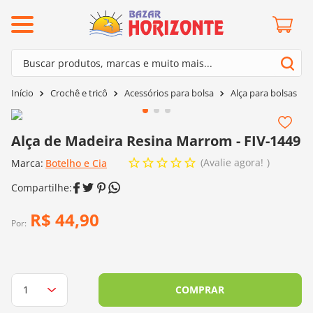
ermos mais buscados
Buscar produtos, marcas e muito mais...
º
barroco
Termos mais buscados
Crochê e tricô
Acessórios para bolsa
Alça para bolsas
º
mollet
1
º
barroco
º
kit amigurumi
2
º
mollet
Alça de Madeira Resina Marrom - FIV-1449
º
agulha crochê
3
º
kit amigurumi
Avalie agora!
Marca:
Botelho e Cia
º
fio amigurumi
4
º
agulha crochê
º
lã cisne
5
º
fio amigurumi
R$
44
,
90
º
batik
Por:
6
º
lã cisne
º
euroroma
7
º
batik
º
dmc
8
º
euroroma
COMPRAR
0
º
charme
9
º
dmc