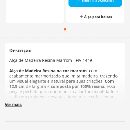
CORES OU VARIAÇÕES
Alça para bolsas
Alça de Madeira Resina Marrom - FIV-1449
Alça de Madeira Resina na cor marrom
, com
acabamento marmorizado que imita madeira, trazendo
um visual elegante e natural para suas criações.
Com
12,9 cm
de largura e
composta por 100% resina
, essa
peça é perfeita para quem busca aliar funcionalidade e
estilo em projetos artesanais. Ideal para confeccionar
bolsas, sacolas, cestas e até itens decorativos, com
Ver mais
design que combina formato retangular e borda
superior levemente arredondada facilita a aplicação em
tecidos, crochê, tricô, macramê, garantindo eficiência e
praticidade.