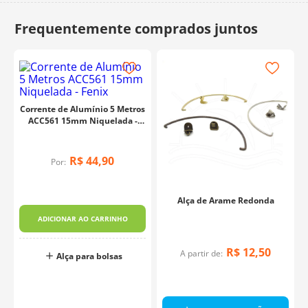
10
º
charme
Corrente de Alumínio 5 Metros
ACC561 15mm Niquelada -
Fenix
R$
44
,
90
Por:
Alça de Arame Redonda
ADICIONAR AO CARRINHO
R$
12
,
50
A partir de:
Alça para bolsas