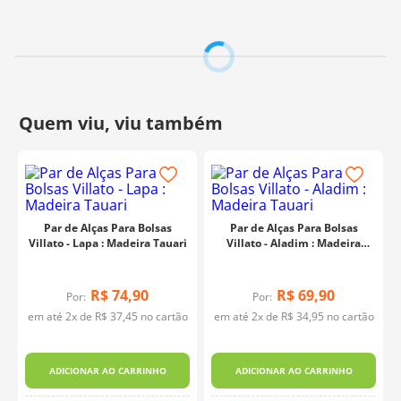
agregando personalidade à peça sem abrir mão da
praticidade.
Uma excelente escolha para quem busca um acessório
com presença, que valorize seus projetos artesanais com
um toque atual.
Contém:
1 Alça
Composição:
60% plástico e 40% metal
Comprimento:
80 cm
Fabricante:
Botelho & Cia
Par de Alças Para Bolsas
Par de Alças Para Bolsas
Villato - Lapa : Madeira Tauari
Villato - Aladim : Madeira
Tauari
R$
74
,
90
R$
69
,
90
Por:
Por:
em até
2
x de
R$
37
,
45
no cartão
em até
2
x de
R$
34
,
95
no cartão
ADICIONAR AO CARRINHO
ADICIONAR AO CARRINHO