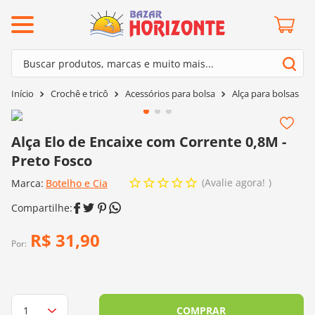
ermos mais buscados
Buscar produtos, marcas e muito mais...
º
barroco
Termos mais buscados
Crochê e tricô
Acessórios para bolsa
Alça para bolsas
º
mollet
1
º
barroco
º
agulha crochê
2
º
mollet
Alça Elo de Encaixe com Corrente 0,8M -
º
kit amigurumi
Preto Fosco
3
º
agulha crochê
º
lã cisne
Avalie agora!
Marca:
4
º
Botelho e Cia
kit amigurumi
º
batik
5
º
lã cisne
º
fio amigurumi
6
º
batik
R$
31
,
90
º
euroroma
Por:
7
º
fio amigurumi
º
charme
8
º
euroroma
0
º
dmc
9
º
charme
COMPRAR