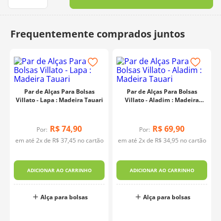
10
º
dmc
Par de Alças Para Bolsas
Par de Alças Para Bolsas
Villato - Lapa : Madeira Tauari
Villato - Aladim : Madeira
Tauari
R$
74
,
90
R$
69
,
90
Por:
Por:
em até
2
x de
R$
37
,
45
no cartão
em até
2
x de
R$
34
,
95
no cartão
ADICIONAR AO CARRINHO
ADICIONAR AO CARRINHO
Alça para bolsas
Alça para bolsas