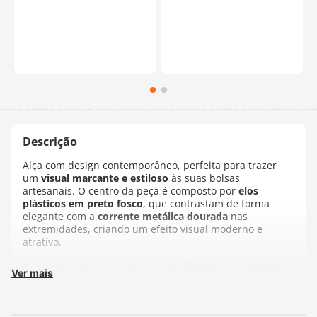
Alça com design contemporâneo, perfeita para trazer
um
visual marcante e estiloso
às suas bolsas
artesanais. O centro da peça é composto por
elos
plásticos em preto fosco
, que contrastam de forma
elegante com a
corrente metálica dourada
nas
extremidades, criando um efeito visual moderno e
atrativo.
Os ganchos circulares de encaixe facilitam a aplicação
Ver mais
em bolsas de diferentes estilos, proporcionando
agilidade na hora da montagem. Com cerca de
80 cm de
comprimento
, é ideal para bolsas tiracolo ou de ombro,