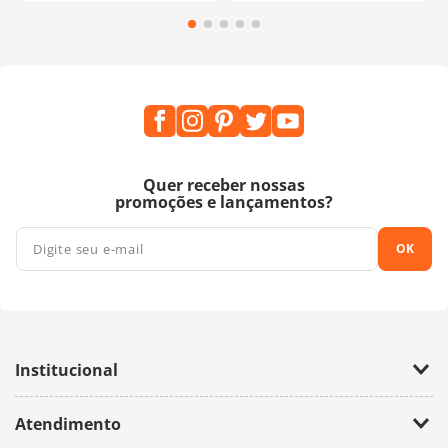
Quer receber nossas
promoções e lançamentos?
OK
Institucional
Empresa
Atendimento
Trabalhe Conosco