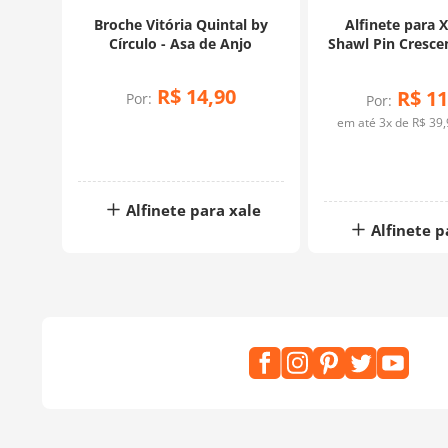
Broche Vitória Quintal by
Alfinete para X
Círculo - Asa de Anjo
Shawl Pin Crescen
R$
14
,
90
R$
11
Por:
Por:
em até
3
x de
R$
39
,
Alfinete para xale
Alfinete p