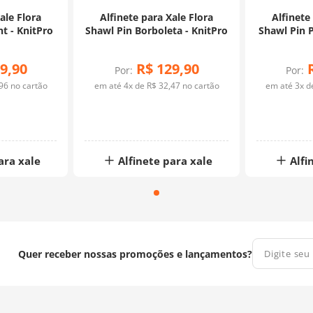
ale Flora
Alfinete para Xale Flora
Alfinete
t - KnitPro
Shawl Pin Borboleta - KnitPro
Shawl Pin 
9
,
90
R$
129
,
90
Por:
Por:
96
no cartão
em até
4
x de
R$
32
,
47
no cartão
em até
3
x 
ara xale
Alfinete para xale
Alfi
Quer receber nossas promoções e lançamentos?