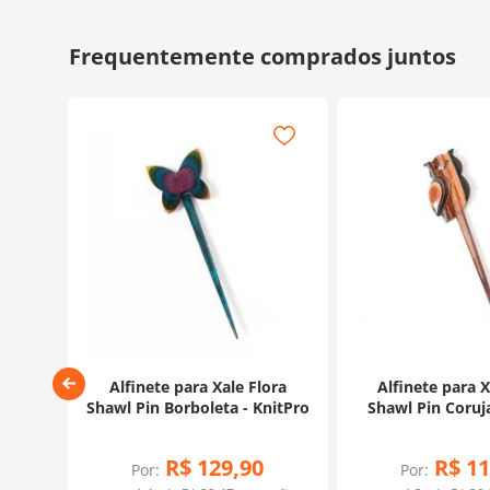
ora
Alfinete para Xale Flora
Alfinete para X
ie
Shawl Pin Borboleta - KnitPro
Shawl Pin Coruja
R$
129
,
90
R$
11
Por:
Por: