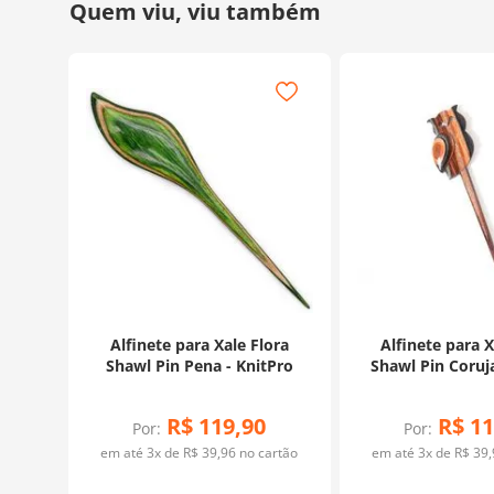
Alfinete para Xale Flora
Alfinete para X
Shawl Pin Pena - KnitPro
Shawl Pin Coruja
R$
119
,
90
R$
11
Por:
Por:
em até
3
x de
R$
39
,
96
no cartão
em até
3
x de
R$
39
,