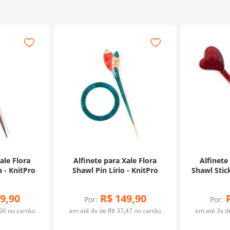
ale Flora
Alfinete para Xale Flora
Alfinete
 - KnitPro
Shawl Pin Lírio - KnitPro
Shawl Stic
9
,
90
R$
149
,
90
Por:
Por:
96
no cartão
em até
4
x de
R$
37
,
47
no cartão
em até
3
x 