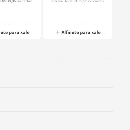
de
R$
39
,
96
no cartão
em até
3
x de
R$
39
,
96
no cartão
em 
nete para xale
Alfinete para xale