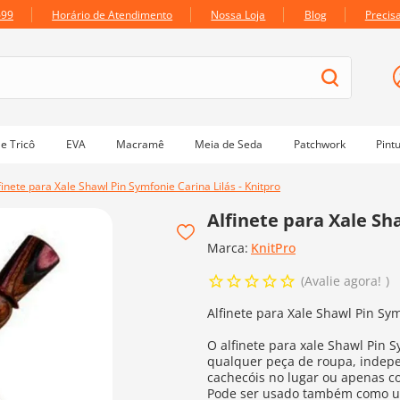
699
Horário de Atendimento
Nossa Loja
Blog
Precis
e Tricô
EVA
Macramê
Meia de Seda
Patchwork
Pint
finete para Xale Shawl Pin Symfonie Carina Lilás - Knitpro
Alfinete para Xale Sha
Marca:
KnitPro
Avalie agora!
Alfinete para Xale Shawl Pin Sym
O alfinete para xale Shawl Pin 
qualquer peça de roupa, indep
cachecóis no lugar ou apenas c
Pode ser usado também como um