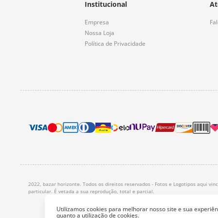
Institucional
At
Empresa
Fa
Nossa Loja
Política de Privacidade
2022, bazar horizonte. Todos os direitos reservados - Fotos e Logotipos aqui vi
particular. É vetada a sua reprodução, total e parcial.
Utilizamos cookies para melhorar nosso site e sua experi
quanto a utilização de cookies.