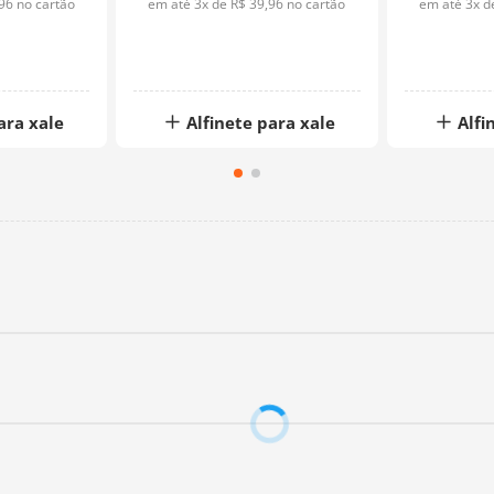
96
no cartão
em até
3
x de
R$
39
,
96
no cartão
em até
3
x 
ara xale
Alfinete para xale
Alfi