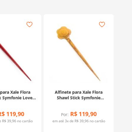
 para Xale Flora
Alfinete para Xale Flora
k Symfonie Love -
Shawl Stick Symfonie
Knitpro
Blossom - Knitpro
R$
119
,
90
R$
119
,
90
Por:
de
R$
39
,
96
no cartão
em até
3
x de
R$
39
,
96
no cartão