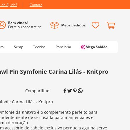
a de Ajuda?
Contato
Meus pedidos
ura
Scrap
Tecidos
Papelaria
Mega Saldão
wl Pin Symfonie Carina Lilás - Knitpro
fonie Carina Lilás - Knitpro
Symfonie da KnitPro é o complemento perfeito para
endentemente de ser usada para manter xales e
omo decoração.
 acessório de cabelo exclusivo porque a agulha serve