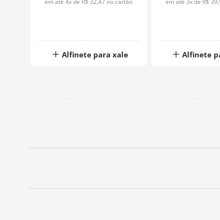
rtão
em até
4
x de
R$
32
,
47
no cartão
em até
3
x de
R$
39
,
ale
Alfinete para xale
Alfinete p