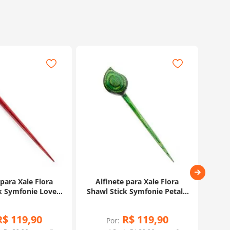
 para Xale Flora
Alfinete para Xale Flora
Al
k Symfonie Love -
Shawl Stick Symfonie Petal -
Shaw
Knitpro
Knitpro
R$
119
,
90
R$
119
,
90
Por: