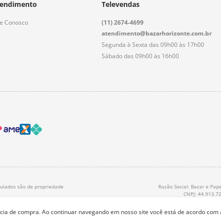
endimento
Televendas
le Conosco
(11) 2674-4699
atendimento@bazarhorizonte.com.br
Segunda à Sexta das 09h00 às 17h00
Sábado das 09h00 às 16h00
nculados são de propriedade
Razão Social: Bazar e Pape
CNPJ: 44.913.7
ência de compra. Ao continuar navegando em nosso site você está de acordo com