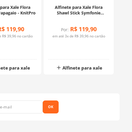
 para Xale Flora
Alfinete para Xale Flora
Papagaio - KnitPro
Shawl Stick Symfonie
Blossom - Knitpro
R$
119
,
90
R$
119
,
90
Por:
de
R$
39
,
96
no cartão
em até
3
x de
R$
39
,
96
no cartão
nete para xale
Alfinete para xale
OK