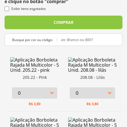
e clique no botão "comprar"
10
º
charme
Exibir itens esgotados
COMPRAR
Busque por cor ou código
205.22 - Pink
208.08 - Lilás
R$
3,80
R$
3,80