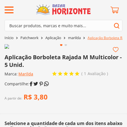
ermos mais buscados
Buscar produtos, marcas e muito mais...
º
barroco
Termos mais buscados
Patchwork
Aplicação
marilda
Aplicação Borboleta Raja
º
mollet
1
º
barroco
º
kit amigurumi
2
º
mollet
Aplicação Borboleta Rajada M Multicolor -
º
agulha crochê
5 Unid.
3
º
kit amigurumi
º
fio amigurumi
1
Avaliação
Marca:
4
º
Marilda
agulha crochê
º
lã cisne
5
º
fio amigurumi
º
batik
6
º
lã cisne
R$
3
,
80
º
euroroma
A partir de:
7
º
batik
º
dmc
8
º
euroroma
0
º
charme
Selecione a quantidade de cada um dos itens abaixo
9
º
dmc