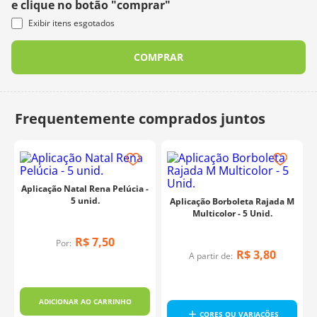
e clique no botão "comprar"
Exibir itens esgotados
COMPRAR
Aplicação Natal Rena Pelúcia -
5 unid.
Aplicação Borboleta Rajada M
Multicolor - 5 Unid.
R$
7
,
50
Por:
R$
3
,
80
A partir de:
ADICIONAR AO CARRINHO
CORES OU VARIAÇÕES