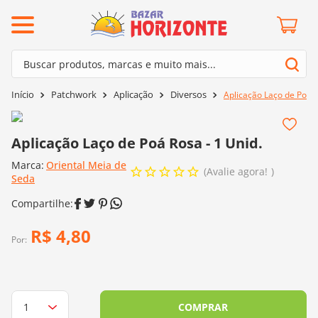
ermos mais buscados
Buscar produtos, marcas e muito mais...
º
barroco
Termos mais buscados
Patchwork
Aplicação
Diversos
Aplicação Laço de Poá R
º
mollet
1
º
barroco
º
kit amigurumi
2
º
mollet
Aplicação Laço de Poá Rosa - 1 Unid.
º
agulha crochê
3
º
kit amigurumi
Marca:
Oriental Meia de
º
batik
Avalie agora!
Seda
4
º
agulha crochê
º
fio amigurumi
5
º
batik
º
euroroma
R$
4
,
80
6
º
fio amigurumi
Por:
º
lã cisne
7
º
euroroma
º
charme
8
º
lã cisne
0
º
dmc
COMPRAR
9
º
charme