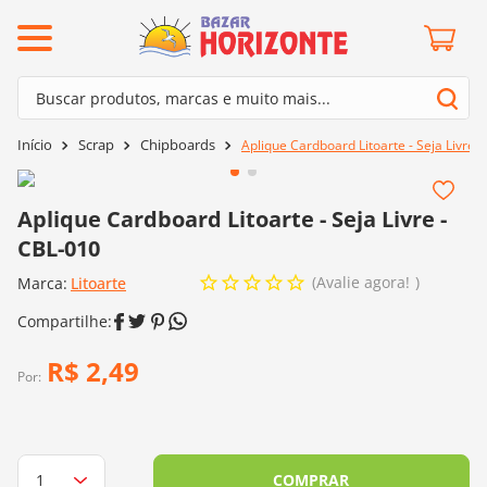
ermos mais buscados
Buscar produtos, marcas e muito mais...
º
barroco
Termos mais buscados
Scrap
Chipboards
Aplique Cardboard Litoarte - Seja Livre 
º
mollet
1
º
barroco
º
agulha crochê
2
º
mollet
Aplique Cardboard Litoarte - Seja Livre -
º
kit amigurumi
CBL-010
3
º
agulha crochê
º
lã cisne
Avalie agora!
Marca:
4
º
Litoarte
kit amigurumi
º
batik
5
º
lã cisne
º
fio amigurumi
6
º
batik
R$
2
,
49
º
euroroma
Por:
7
º
fio amigurumi
º
charme
8
º
euroroma
0
º
dmc
9
º
charme
COMPRAR