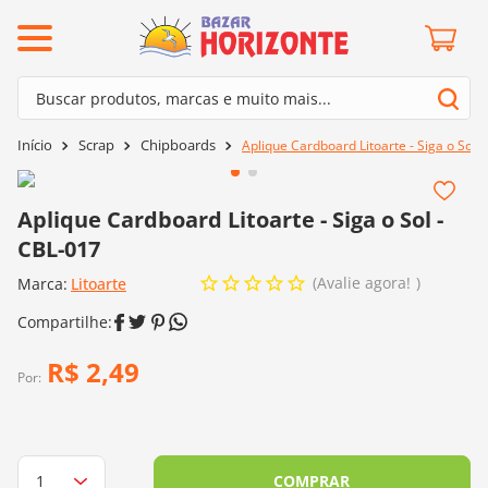
ermos mais buscados
Buscar produtos, marcas e muito mais...
º
barroco
Termos mais buscados
Scrap
Chipboards
Aplique Cardboard Litoarte - Siga o Sol 
º
mollet
1
º
barroco
º
kit amigurumi
2
º
mollet
Aplique Cardboard Litoarte - Siga o Sol -
º
agulha crochê
CBL-017
3
º
kit amigurumi
º
fio amigurumi
Avalie agora!
Marca:
4
º
Litoarte
agulha crochê
º
euroroma
5
º
fio amigurumi
º
lã cisne
6
º
euroroma
R$
2
,
49
º
batik
Por:
7
º
lã cisne
º
charme
8
º
batik
0
º
dmc
9
º
charme
COMPRAR