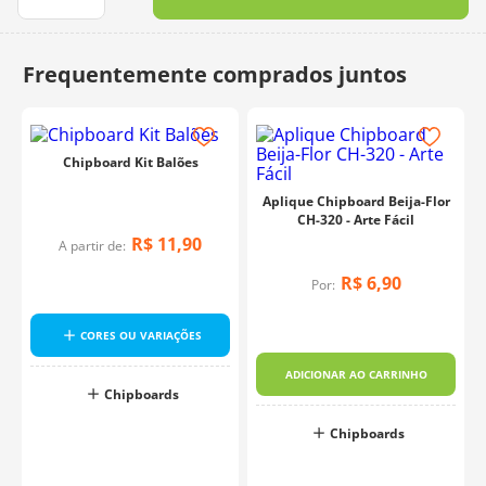
10
º
dmc
Chipboard Kit Balões
Aplique Chipboard Beija-Flor
CH-320 - Arte Fácil
R$
11
,
90
A partir de:
R$
6
,
90
Por:
CORES OU VARIAÇÕES
ADICIONAR AO CARRINHO
Chipboards
Chipboards