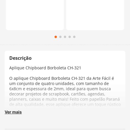
Aplique Chipboard Borboleta CH-321
O aplique Chipboard Borboleta CH-321 da Arte Fácil é
um conjunto de quatro unidades, com tamanho de
6x8cm e espessura de 2mm, ideal para quem busca
decorar projetos de scrapbook, cartões, agendas,
planners, caixas e muito mais! Feito com papelão Paraná
de alta qualidade, esse aplique oferece um toque rústico
e elegante aos seus trabalhos artesanais.
Ver mais
Se você é um entusiasta de scrapbooking ou
simplesmente adora artesanato, o aplique Chipboard