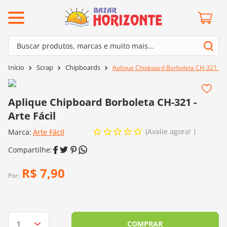
ermos mais buscados
Buscar produtos, marcas e muito mais...
º
barroco
Termos mais buscados
Scrap
Chipboards
Aplique Chipboard Borboleta CH-321 - Ar
º
mollet
1
º
barroco
º
kit amigurumi
2
º
mollet
Aplique Chipboard Borboleta CH-321 -
º
agulha crochê
Arte Fácil
3
º
kit amigurumi
º
fio amigurumi
Avalie agora!
Marca:
4
º
Arte Fácil
agulha crochê
º
euroroma
5
º
fio amigurumi
º
lã cisne
6
º
euroroma
R$
7
,
90
º
batik
Por:
7
º
lã cisne
º
charme
8
º
batik
0
º
dmc
9
º
charme
COMPRAR