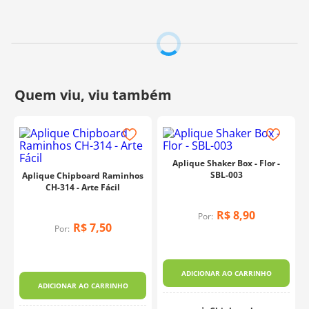
Borboleta CH-321 é uma escolha excelente para dar um
toque personalizado aos seus projetos.
Contém:
2 Unidades
Tamanho:
6x8cm
Espessura:
2mm
Fabricante:
Arte Fácil
Aplique Shaker Box - Flor -
SBL-003
Aplique Chipboard Raminhos
CH-314 - Arte Fácil
R$
8
,
90
Por:
R$
7
,
50
Por:
ADICIONAR AO CARRINHO
ADICIONAR AO CARRINHO