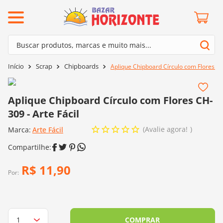
ermos mais buscados
Buscar produtos, marcas e muito mais...
º
barroco
Termos mais buscados
Scrap
Chipboards
Aplique Chipboard Círculo com Flores CH-
º
mollet
1
º
barroco
º
kit amigurumi
2
º
mollet
Aplique Chipboard Círculo com Flores CH-
º
agulha crochê
309 - Arte Fácil
3
º
kit amigurumi
º
fio amigurumi
Avalie agora!
Marca:
4
º
Arte Fácil
agulha crochê
º
lã cisne
5
º
fio amigurumi
º
batik
6
º
lã cisne
R$
11
,
90
º
euroroma
Por:
7
º
batik
º
dmc
8
º
euroroma
0
º
charme
9
º
dmc
COMPRAR