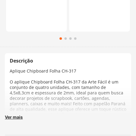
Aplique Chipboard Folha CH-317
O aplique Chipboard Folha CH-317 da Arte Fácil é um
conjunto de quatro unidades, com tamanho de
4,5x8,3cm e espessura de 2mm, ideal para quem busca
decorar projetos de scrapbook, cartões, agendas,
planners, caixas e muito mais! Feito com papelão Paraná
de alta qualidade, esse aplique oferece um toque rústico
e elegante aos seus trabalhos artesanais.
Ver mais
Se você é um entusiasta de scrapbooking ou
simplesmente adora artesanato, o aplique Chipboard