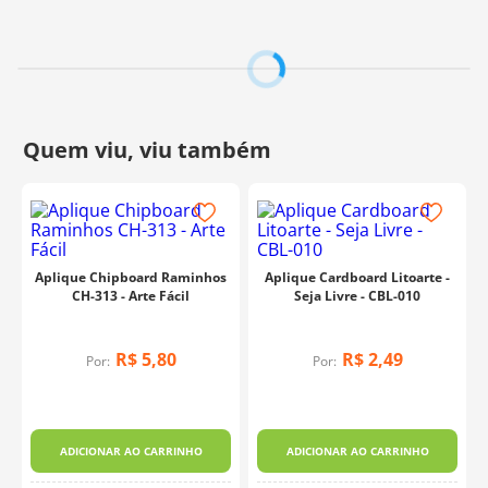
Folha CH-317 é uma escolha excelente para dar um
toque personalizado aos seus projetos.
Contém:
2 Unidades
Tamanho:
4,5x8,3cm
Espessura:
2mm
Fabricante:
Arte Fácil
Aplique Chipboard Raminhos
Aplique Cardboard Litoarte -
CH-313 - Arte Fácil
Seja Livre - CBL-010
R$
5
,
80
R$
2
,
49
Por:
Por:
ADICIONAR AO CARRINHO
ADICIONAR AO CARRINHO