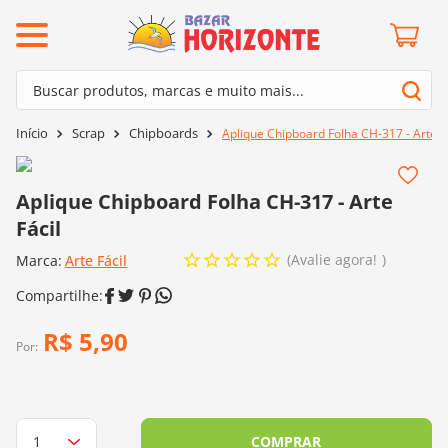
ermos mais buscados
Buscar produtos, marcas e muito mais...
º
barroco
Termos mais buscados
Scrap
Chipboards
Aplique Chipboard Folha CH-317 - Arte F
º
mollet
1
º
barroco
º
kit amigurumi
2
º
mollet
Aplique Chipboard Folha CH-317 - Arte
º
agulha crochê
Fácil
3
º
kit amigurumi
º
fio amigurumi
Avalie agora!
Marca:
4
º
Arte Fácil
agulha crochê
º
lã cisne
5
º
fio amigurumi
º
batik
6
º
lã cisne
R$
5
,
90
º
euroroma
Por:
7
º
batik
º
dmc
8
º
euroroma
0
º
charme
9
º
dmc
COMPRAR