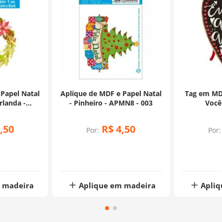
 Papel Natal
Aplique de MDF e Papel Natal
Tag em MD
rlanda -
- Pinheiro - APMN8 - 003
Você
167
,
50
R$
4
,
50
Por:
Por:
 madeira
Aplique em madeira
Apliq