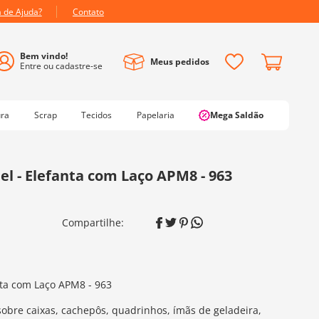
a de Ajuda?
Contato
Meus pedidos
ura
Scrap
Tecidos
Papelaria
Mega Saldão
l - Elefanta com Laço APM8 - 963
nta com Laço APM8 - 963
sobre caixas, cachepôs, quadrinhos, ímãs de geladeira,