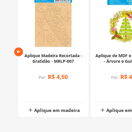
 - N.
Aplique Madeira Recortada -
Aplique de MDF e
 - 014
Gratidão - MRLP-007
- Árvore e Gui
APMN8-
R$
4
,
50
R$
4
Por:
Por:
ira
Aplique em madeira
Aplique em