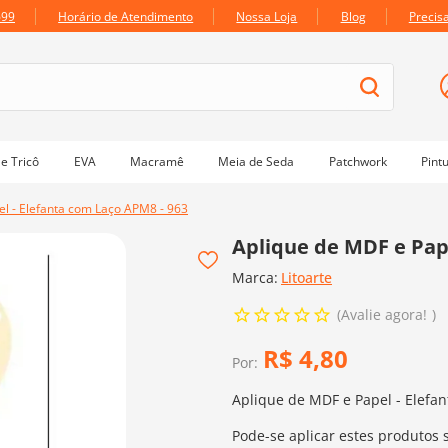
699
Horário de Atendimento
Nossa Loja
Blog
Precis
e Tricô
EVA
Macramê
Meia de Seda
Patchwork
Pint
el - Elefanta com Laço APM8 - 963
Aplique de MDF e Pape
Marca:
Litoarte
Avalie agora!
R$
4
,
80
Por:
Aplique de MDF e Papel - Elefa
Pode-se aplicar estes produtos 