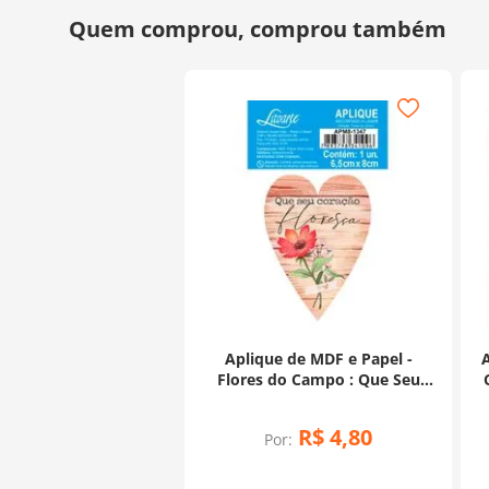
Aplique de MDF e Papel -
Flores do Campo : Que Seu
Coração Floresça - APM8-1347
R$
4
,
80
Por: