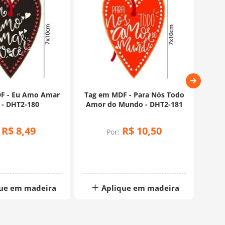
F - Eu Amo Amar
Tag em MDF - Para Nós Todo
 - DHT2-180
Amor do Mundo - DHT2-181
Reco
R$
8
,
49
R$
10
,
50
Por:
ue em madeira
Aplique em madeira