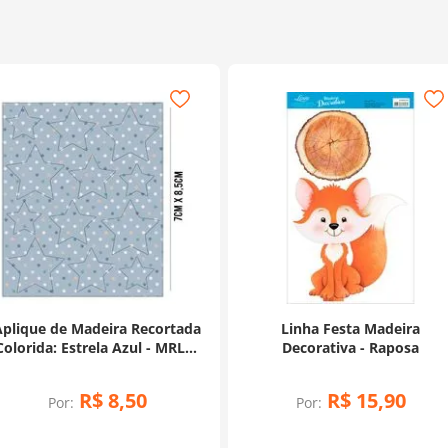
Aplique de Madeira Recortada
Linha Festa Madeira
Colorida: Estrela Azul - MRLC-
Decorativa - Raposa
004
R$
8
,
50
R$
15
,
90
Por:
Por: