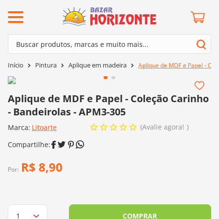
ermos mais buscados
Buscar produtos, marcas e muito mais...
º
barroco
Termos mais buscados
Pintura
Aplique em madeira
Aplique de MDF e Papel - Col
º
mollet
1
º
barroco
º
agulha crochê
2
º
mollet
Aplique de MDF e Papel - Coleção Carinho
º
kit amigurumi
- Bandeirolas - APM3-305
3
º
agulha crochê
º
lã cisne
Avalie agora!
Marca:
4
º
Litoarte
kit amigurumi
º
batik
5
º
lã cisne
º
fio amigurumi
6
º
batik
R$
8
,
90
º
euroroma
Por:
7
º
fio amigurumi
º
charme
8
º
euroroma
0
º
dmc
9
º
charme
COMPRAR