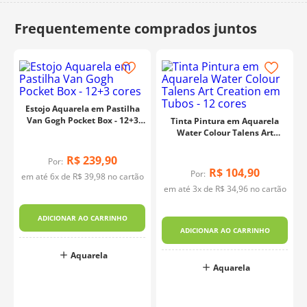
10
º
dmc
Estojo Aquarela em Pastilha
Van Gogh Pocket Box - 12+3
Tinta Pintura em Aquarela
cores
Water Colour Talens Art
Creation em Tubos - 12 cores
R$
239
,
90
Por:
R$
104
,
90
Por:
em até
6
x de
R$
39
,
98
no cartão
em até
3
x de
R$
34
,
96
no cartão
ADICIONAR AO CARRINHO
ADICIONAR AO CARRINHO
Aquarela
Aquarela