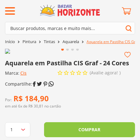
ermos mais buscados
Buscar produtos, marcas e muito mais...
º
barroco
Termos mais buscados
Pintura
Tintas
Aquarela
Aquarela em Pastilha CIS Graf 
º
mollet
1
º
barroco
º
kit amigurumi
2
º
mollet
Aquarela em Pastilha CIS Graf - 24 Cores
º
fio amigurumi
3
º
kit amigurumi
Avalie agora!
Marca:
Cis
º
agulha crochê
4
º
fio amigurumi
º
euroroma
5
º
agulha crochê
R$
184
,
90
º
lã cisne
Por:
6
º
euroroma
em até
6
x de
R$
30
,
81
no cartão
º
batik
7
º
lã cisne
º
charme
8
º
batik
COMPRAR
0
º
dmc
9
º
charme