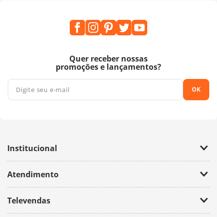
Quer receber nossas
promoções e lançamentos?
OK
Institucional
Empresa
Atendimento
Trabalhe Conosco
Política de Privacidade
Fale Conosco
Televendas