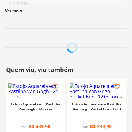
vibrantes.
Ver mais
Não tóxico.
Contém:
Estojo plástico leve e compacto com paleta de mistura
removível, 24 pastilhas de tinta, 1 pincel com
reservatório de água e 1 esponja de absorção.
Composição:
Resinas termoplásticas, pigmentos, aglutinantes,
agentes umectantes, glicerina, madeira, componentes
metálicos e nylon.
Fabricante:
CIS
Estojo Aquarela em Pastilha
Estojo Aquarela em Pastilha
Van Gogh - 24 cores
Van Gogh Pocket Box - 12+3
cores
R$
489
,
90
R$
239
,
90
Por:
Por: