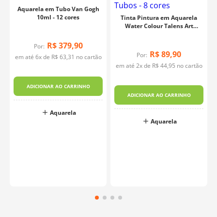
Aquarela em Tubo Van Gogh
10ml - 12 cores
Tinta Pintura em Aquarela
Water Colour Talens Art
Creation em Tubos - 8 cores
R$
379
,
90
Por:
R$
89
,
90
Por:
em até
6
x de
R$
63
,
31
no cartão
em até
2
x de
R$
44
,
95
no cartão
f
ADICIONAR AO CARRINHO
ADICIONAR AO CARRINHO
Aquarela
o
Aquarela