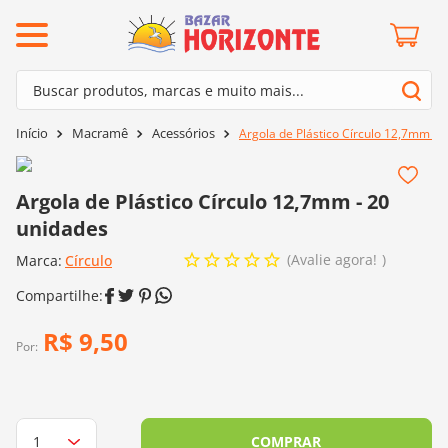
ermos mais buscados
Buscar produtos, marcas e muito mais...
º
barroco
Termos mais buscados
Macramê
Acessórios
Argola de Plástico Círculo 12,7mm - 
º
mollet
1
º
barroco
º
kit amigurumi
2
º
mollet
Argola de Plástico Círculo 12,7mm - 20
º
agulha crochê
unidades
3
º
kit amigurumi
º
fio amigurumi
Avalie agora!
Marca:
4
º
Círculo
agulha crochê
º
euroroma
5
º
fio amigurumi
º
lã cisne
6
º
euroroma
R$
9
,
50
º
batik
Por:
7
º
lã cisne
º
charme
8
º
batik
0
º
dmc
9
º
charme
COMPRAR