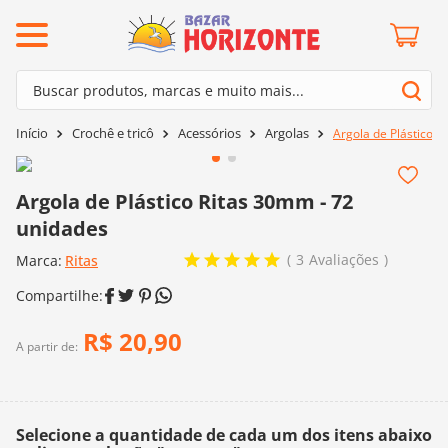
ermos mais buscados
Buscar produtos, marcas e muito mais...
º
barroco
Termos mais buscados
Crochê e tricô
Acessórios
Argolas
Argola de Plástico R
º
mollet
1
º
barroco
º
kit amigurumi
2
º
mollet
Argola de Plástico Ritas 30mm - 72
º
agulha crochê
unidades
3
º
kit amigurumi
º
fio amigurumi
3
Avaliações
Marca:
4
º
Ritas
agulha crochê
º
euroroma
5
º
fio amigurumi
º
lã cisne
6
º
euroroma
R$
20
,
90
º
batik
A partir de:
7
º
lã cisne
º
charme
8
º
batik
0
º
dmc
Selecione a quantidade de cada um dos itens abaixo
9
º
charme