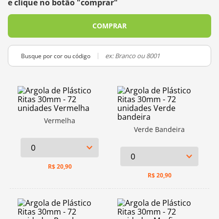
e clique no botão "comprar"
10
º
dmc
COMPRAR
Busque por cor ou código
Vermelha
Verde Bandeira
R$
20,90
R$
20,90