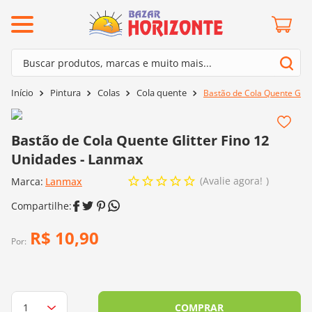
ermos mais buscados
Buscar produtos, marcas e muito mais...
º
barroco
Termos mais buscados
Pintura
Colas
Cola quente
Bastão de Cola Quente Glit
º
mollet
1
º
barroco
º
kit amigurumi
2
º
mollet
Bastão de Cola Quente Glitter Fino 12
º
agulha crochê
Unidades - Lanmax
3
º
kit amigurumi
º
batik
Avalie agora!
Marca:
4
º
Lanmax
agulha crochê
º
fio amigurumi
5
º
batik
º
euroroma
6
º
fio amigurumi
R$
10
,
90
º
lã cisne
Por:
7
º
euroroma
º
charme
8
º
lã cisne
0
º
dmc
9
º
charme
COMPRAR