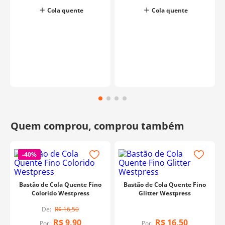
Cola quente
Cola quente
o
-
40%
Bastão de Cola Quente Fino
Bastão de Cola Quente Fino
Colorido Westpress
Glitter Westpress
R$
16
,
50
R$
9
,
90
R$
16
,
50
Por:
Por: