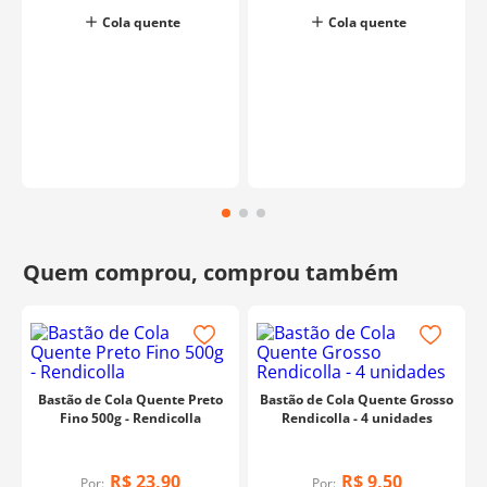
Cola quente
Cola quente
o
Bastão de Cola Quente Preto
Bastão de Cola Quente Grosso
Fino 500g - Rendicolla
Rendicolla - 4 unidades
R$
23
,
90
R$
9
,
50
Por:
Por: