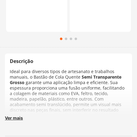
Ideal para diversos tipos de artesanato e trabalhos
manuais, o Bastão de Cola Quente
Semi Transparente
Grosso
garante uma aplicação limpa e eficiente. Sua
espessura proporciona uma fusão uniforme, facilitando
a colagem de materiais como EVA, feltro, tecido,
madeira, papelão, plástico, entre outros. Com
acabamento semi translúcido, permite um visual mais
discreto nas peças finais, sem interferir no resultado
estético.
Ver mais
O formato grosso de
11,2mm
é compatível com pistolas
de cola quente de alta temperatura que aceitam bastões