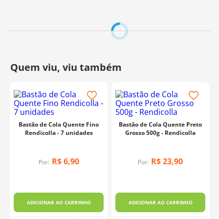
de
11mm
de diâmetro.
Perfeito para projetos que
exigem mais volume de cola
, esse bastão entrega um
fluxo contínuo durante o uso, proporcionando maior
controle e agilidade no processo criativo.
Contém:
4 unidades
Composição:
Polímeros, resinas e aditivos
Tamanho:
11,2 mm
Fabricante:
ArtePunto
Bastão de Cola Quente Fino
Bastão de Cola Quente Preto
Rendicolla - 7 unidades
Grosso 500g - Rendicolla
R$
6
,
90
R$
23
,
90
Por:
Por:
ADICIONAR AO CARRINHO
ADICIONAR AO CARRINHO