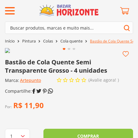
ermos mais buscados
Buscar produtos, marcas e muito mais...
º
barroco
Termos mais buscados
Pintura
Colas
Cola quente
Bastão de Cola Quente Semi
º
mollet
1
º
barroco
º
kit amigurumi
2
º
mollet
Bastão de Cola Quente Semi
º
agulha crochê
Transparente Grosso - 4 unidades
3
º
kit amigurumi
º
batik
Avalie agora!
Marca:
4
º
Artepunto
agulha crochê
º
fio amigurumi
5
º
batik
º
euroroma
6
º
fio amigurumi
R$
11
,
90
º
lã cisne
Por:
7
º
euroroma
º
charme
8
º
lã cisne
0
º
dmc
9
º
charme
COMPRAR