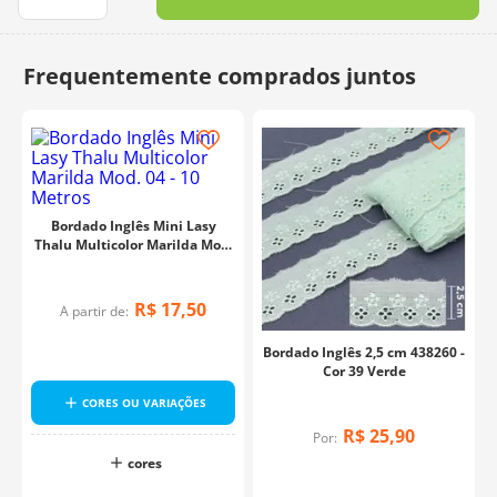
10
º
charme
Bordado Inglês Mini Lasy
Thalu Multicolor Marilda Mod.
04 - 10 Metros
R$
17
,
50
A partir de:
Bordado Inglês 2,5 cm 438260 -
Cor 39 Verde
CORES OU VARIAÇÕES
R$
25
,
90
Por:
cores