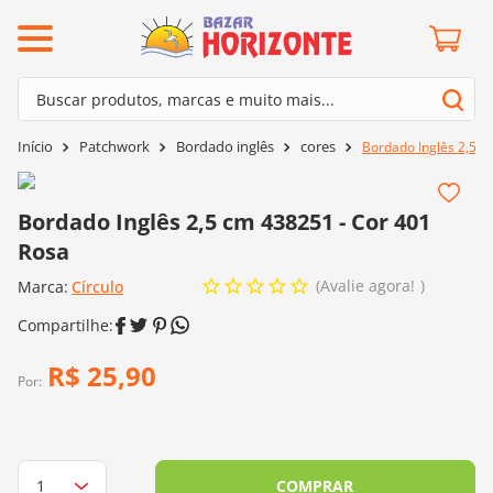
ermos mais buscados
Buscar produtos, marcas e muito mais...
º
barroco
Termos mais buscados
Patchwork
Bordado inglês
cores
Bordado Inglês 2,5 c
º
mollet
1
º
barroco
º
kit amigurumi
2
º
mollet
Bordado Inglês 2,5 cm 438251 - Cor 401
º
agulha crochê
Rosa
3
º
kit amigurumi
º
fio amigurumi
Avalie agora!
Marca:
4
º
Círculo
agulha crochê
º
lã cisne
5
º
fio amigurumi
º
batik
6
º
lã cisne
R$
25
,
90
º
euroroma
Por:
7
º
batik
º
dmc
8
º
euroroma
0
º
charme
9
º
dmc
COMPRAR