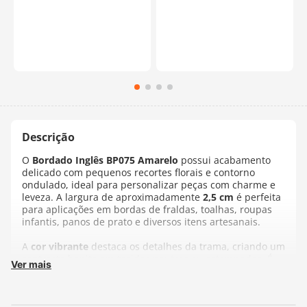
O
Bordado Inglês BP075 Amarelo
possui acabamento
delicado com pequenos recortes florais e contorno
ondulado, ideal para personalizar peças com charme e
leveza. A largura de aproximadamente
2,5 cm
é perfeita
para aplicações em bordas de fraldas, toalhas, roupas
infantis, panos de prato e diversos itens artesanais.
A
cor vibrante
destaca os detalhes da trama, criando um
contraste bonito em tecidos neutros ou estampados. É
Ver mais
um item muito usado para valorizar o visual final das
peças com um toque artesanal e elegante.