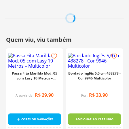
Confeccionado em Poliéster, permite costura fácil tanto
manual quanto à máquina. Detalhes vazados e bordados
bem definidos garantem um acabamento visualmente
atrativo em qualquer aplicação.
Peça com Comprimento:
13,7m
Largura:
2,5cm
Composição:
100% Poliéster
Fabricante:
ArtePunto
Passa Fita Marilda Mod. 05
Bordado Inglês 5,0 cm 438278 -
com Lasy 10 Metros –
Cor 9946 Multicolor
Multicolor
R$
29
,
90
R$
33
,
90
A partir de:
Por:
4
CORES OU VARIAÇÕES
ADICIONAR AO CARRINHO