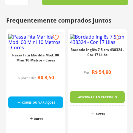
10
º
charme
Bordado Inglês 7,5 cm 438324 -
Cor 17 Lilás
Passa Fita Marilda Mod. 00
Mini 10 Metros - Cores
R$
54
,
90
Por:
R$
8
,
50
A partir de:
4
ADICIONAR AO CARRINHO
CORES OU VARIAÇÕES
cores
cores