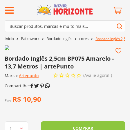
ermos mais buscados
Buscar produtos, marcas e muito mais...
º
barroco
Termos mais buscados
Patchwork
Bordado inglês
cores
Bordado Inglês 2,5cm
º
mollet
1
º
barroco
º
kit amigurumi
2
º
mollet
Bordado Inglês 2,5cm BP075 Amarelo -
º
agulha crochê
13,7 Metros | artePunto
3
º
kit amigurumi
º
fio amigurumi
Avalie agora!
Marca:
4
º
Artepunto
agulha crochê
º
lã cisne
5
º
fio amigurumi
º
batik
6
º
lã cisne
R$
10
,
90
º
euroroma
Por:
7
º
batik
º
dmc
8
º
euroroma
0
º
charme
9
º
dmc
COMPRAR