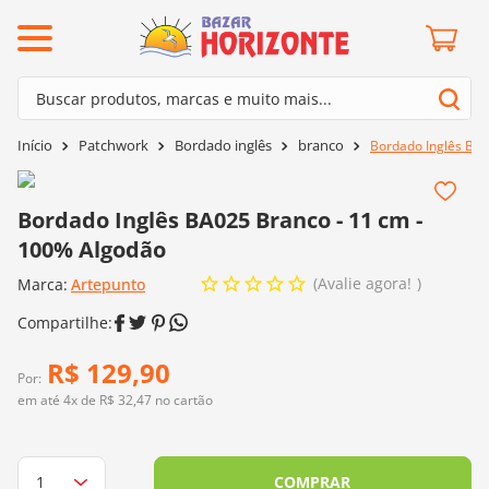
ermos mais buscados
Buscar produtos, marcas e muito mais...
º
barroco
Termos mais buscados
Patchwork
Bordado inglês
branco
Bordado Inglês BA0
º
mollet
1
º
barroco
º
fio amigurumi
2
º
mollet
Bordado Inglês BA025 Branco - 11 cm -
º
kit amigurumi
100% Algodão
3
º
fio amigurumi
º
agulha crochê
Avalie agora!
Marca:
4
º
Artepunto
kit amigurumi
º
euroroma
5
º
agulha crochê
º
lã cisne
6
º
euroroma
R$
129
,
90
º
batik
Por:
7
º
lã cisne
em até
4
x de
R$
32
,
47
no cartão
º
charme
8
º
batik
0
º
dmc
9
º
charme
COMPRAR