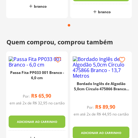
branco
branco
Passa Fita PP033 001 Branco -
6,0 cm
Bordado Inglês de Algodão
5,0cm Círculo 475866 Branco -
13,7 Metros
R$
65
,
90
Por:
em até
2
x de
R$
32
,
95
no cartão
R$
89
,
90
Por:
o
em até
2
x de
R$
44
,
95
no cartão
ADICIONAR AO CARRINHO
ADICIONAR AO CARRINHO