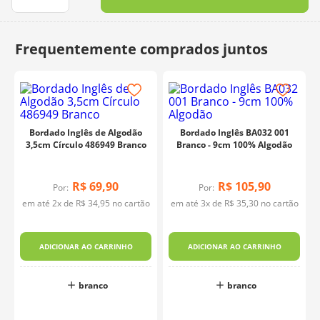
10
º
dmc
Bordado Inglês de Algodão
Bordado Inglês BA032 001
3,5cm Círculo 486949 Branco
Branco - 9cm 100% Algodão
R$
69
,
90
R$
105
,
90
Por:
Por:
em até
2
x de
R$
34
,
95
no cartão
em até
3
x de
R$
35
,
30
no cartão
s
ADICIONAR AO CARRINHO
ADICIONAR AO CARRINHO
branco
branco